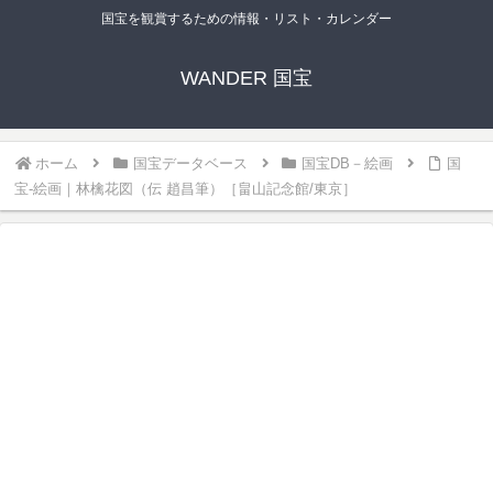
国宝を観賞するための情報・リスト・カレンダー
WANDER 国宝
ホーム
国宝データベース
国宝DB－絵画
国
宝-絵画｜林檎花図（伝 趙昌筆）［畠山記念館/東京］