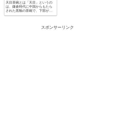
天目茶碗とは「天目」というの
は、鎌倉時代に中国からもたら
された黒釉の茶碗で、下部が膨
らまず漏斗のような形をし「天
目台」と呼ばれる小型で足付き
の丸盆のようなものに乗せて供
される。 後には、黒釉以外で
スポンサーリンク
天目台がつくものや、天目台は
付かず形も異なる...