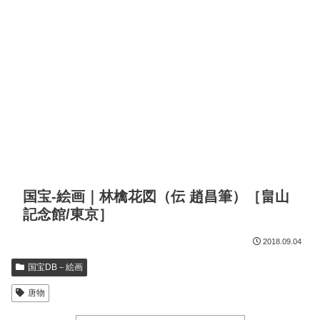
国宝-絵画｜林檎花図（伝 趙昌筆）［畠山
記念館/東京］
2018.09.04
国宝DB－絵画
唐物