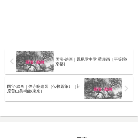
国宝-絵画｜鳳凰堂中堂 壁扉画［平等院/
京都］
国宝-絵画｜煙寺晩鐘図（伝牧谿筆）［荏
原畠山美術館/東京］