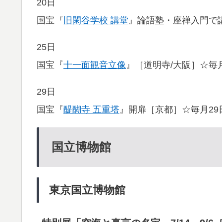
20日
国宝『
旧閑谷学校 講堂
』論語塾・座禅入門で
25日
国宝『
十一面観音立像
』［道明寺/大阪］☆毎月
29日
国宝『
醍醐寺 五重塔
』開扉［京都］☆毎月29
国立博物館
東京国立博物館