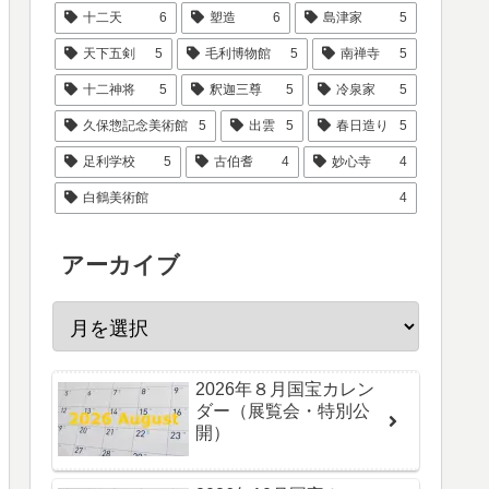
十二天
6
塑造
6
島津家
5
天下五剣
5
毛利博物館
5
南禅寺
5
十二神将
5
釈迦三尊
5
冷泉家
5
久保惣記念美術館
5
出雲
5
春日造り
5
足利学校
5
古伯耆
4
妙心寺
4
白鶴美術館
4
アーカイブ
2026年８月国宝カレン
ダー（展覧会・特別公
開）