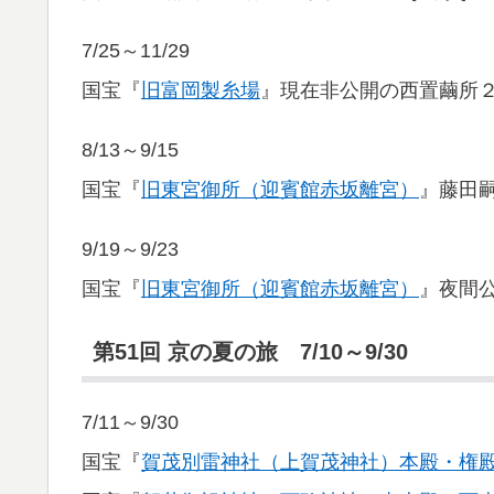
7/25～11/29
国宝『
旧富岡製糸場
』現在非公開の西置繭所
8/13～9/15
国宝『
旧東宮御所（迎賓館赤坂離宮）
』藤田
9/19～9/23
国宝『
旧東宮御所（迎賓館赤坂離宮）
』夜間
第51回 京の夏の旅 7/10～9/30
7/11～9/30
国宝『
賀茂別雷神社（上賀茂神社）本殿・権