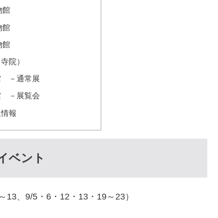
物館
物館
物館
・寺院）
館 －通常展
館 －展覧会
止情報
イベント
8～13、9/5・6・12・13・19～23）