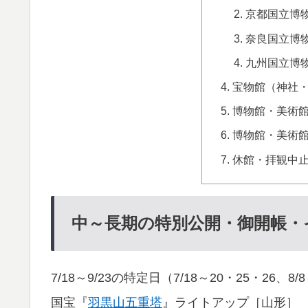
京都国立博
奈良国立博
九州国立博
宝物館（神社
博物館・美術
博物館・美術
休館・拝観中
中～長期の特別公開・御開帳・
7/18～9/23の特定日（7/18～20・25・26、8/
国宝『
羽黒山五重塔
』ライトアップ［山形］