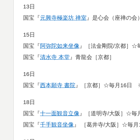
13日
国宝『
元興寺極楽坊 禅室
』是心会（座禅の会
15日
国宝『
阿弥陀如来坐像
』［法金剛院/京都］☆
国宝『
清水寺 本堂
』青龍会［京都］
16日
国宝『
西本願寺 書院
』［京都］☆毎月16日 
18日
国宝『
十一面観音立像
』［道明寺/大阪］☆毎月
国宝『
千手観音坐像
』 ［葛井寺/大阪］☆毎月