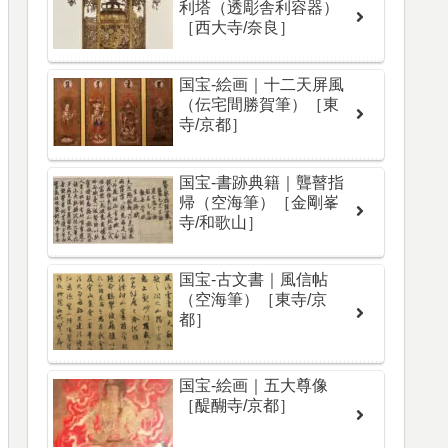
利塔（透彫舎利容器）
［西大寺/奈良］
国宝-絵画｜十二天屏風
（伝宅間勝賀筆）［東
寺/京都］
国宝-書跡典籍｜聾瞽指
帰（空海筆）［金剛峯
寺/和歌山］
国宝-古文書｜風信帖
（空海筆）［東寺/京
都］
国宝-絵画｜五大尊像
［醍醐寺/京都］