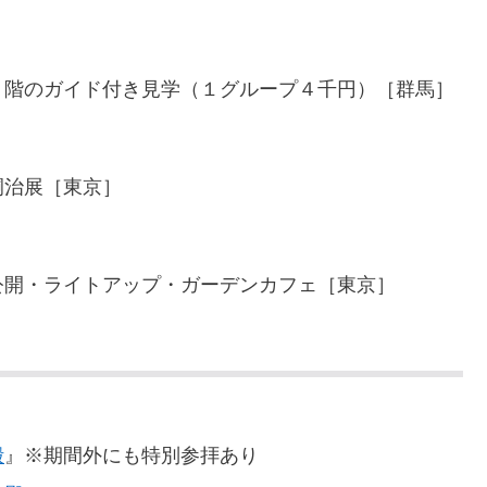
２階のガイド付き見学（１グループ４千円）［群馬］
嗣治展［東京］
公開・ライトアップ・ガーデンカフェ［東京］
殿
』※期間外にも特別参拝あり