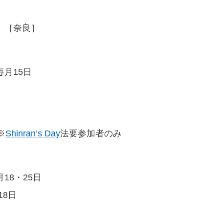
）［奈良］
毎月15日
※
Shinran’s Day
法要参加者のみ
18・25日
18日