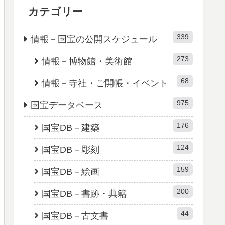
カテゴリー
339
情報－国宝の公開スケジュール
273
情報－博物館・美術館
68
情報－寺社・ご開帳・イベント
975
国宝データベース
176
国宝DB－建築
124
国宝DB－彫刻
159
国宝DB－絵画
200
国宝DB－書跡・典籍
44
国宝DB－古文書