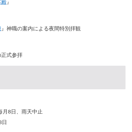
本殿
』
殿
』神職の案内による夜間特別拝観
の正式参拝
毎月8日、雨天中止
8日