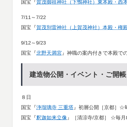
国宝『
賀茂御祖神社（下鴨神社）東本殿・西
7/11～7/22
国宝『
賀茂別雷神社（上賀茂神社）本殿・権
9/12～9/23
国宝『
北野天満宮
』神職の案内付きで本殿で
建造物公開・イベント・ご開帳
８日
国宝『
浄瑠璃寺 三重塔
』初層公開［京都］☆
国宝『
釈迦如来立像
』［清涼寺/京都］ ☆毎月