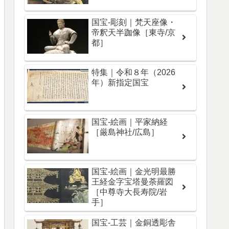
国宝-彫刻｜梵天座像・
帝釈天半跏像［東寺/京
都］
特集｜令和８年（2026
年）新指定国宝
国宝-絵画｜平家納経
［厳島神社/広島］
国宝-絵画｜金光明最勝
王経金字宝塔曼荼羅図
［中尊寺大長寿院/岩
手］
国宝-工芸｜金銅透彫舎