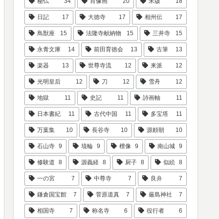
秘仏
34
肖像画
20
宋版
18
日記
17
大徳寺
17
相州伝
17
鳥獣座
15
法隆寺献納物
15
三井寺
15
永青文庫
14
前田育徳会
13
古筆
13
楽器
13
世尊寺流
12
来派
12
光明皇后
12
刀
12
雪舟
12
地獄
11
史記
11
詩画軸
11
日本書紀
11
古代中国
11
多宝塔
11
万葉集
10
長谷寺
10
源頼朝
10
石山寺
9
埴輪
9
檀像
9
南山城
9
修験道
8
源義経
8
厨子
8
似絵
8
一の宮
7
中尊寺
7
良弁
7
鎌倉国宝館
7
菅原道真
7
厳島神社
7
相国寺
7
称名寺
6
役行者
6