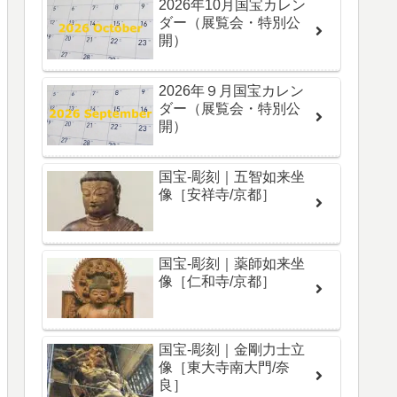
2026年10月国宝カレン
ダー（展覧会・特別公
開）
2026年９月国宝カレン
ダー（展覧会・特別公
開）
国宝-彫刻｜五智如来坐
像［安祥寺/京都］
国宝-彫刻｜薬師如来坐
像［仁和寺/京都］
国宝-彫刻｜金剛力士立
像［東大寺南大門/奈
良］