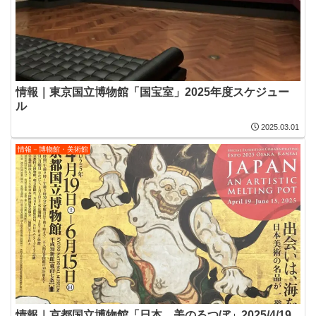
情報｜東京国立博物館「国宝室」2025年度スケジュー
ル
2025.03.01
情報－博物館・美術館
情報｜京都国立博物館「日本、美のるつぼ」2025/4/19