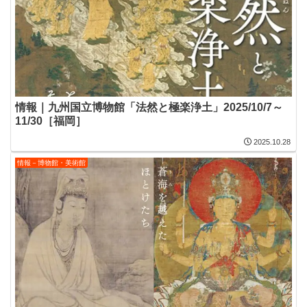
情報｜九州国立博物館「法然と極楽浄土」2025/10/7～
11/30［福岡］
2025.10.28
情報－博物館・美術館