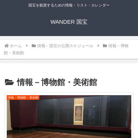
国宝を観賞するための情報・リスト・カレンダー
WANDER 国宝
ホーム
情報－国宝の公開スケジュール
情報－博物
館・美術館
情報－博物館・美術館
情報－博物館・美術館