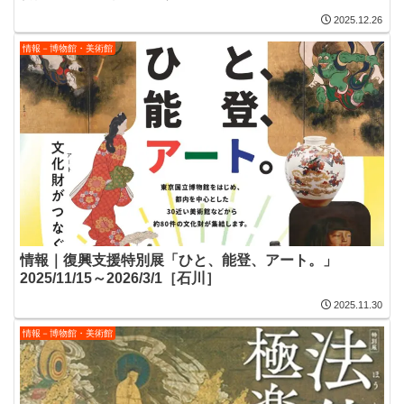
2025.12.26
情報－博物館・美術館
情報｜復興支援特別展「ひと、能登、アート。」
2025/11/15～2026/3/1［石川］
2025.11.30
情報－博物館・美術館