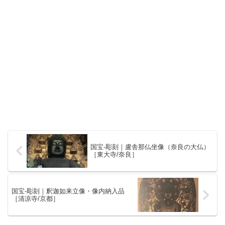
国宝-彫刻｜盧舎那仏坐像（奈良の大仏）
［東大寺/奈良］
国宝-彫刻｜釈迦如来立像・像内納入品
［清凉寺/京都］