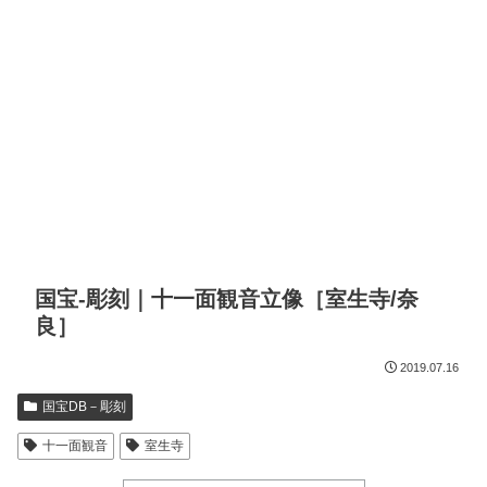
国宝-彫刻｜十一面観音立像［室生寺/奈
良］
2019.07.16
国宝DB－彫刻
十一面観音
室生寺