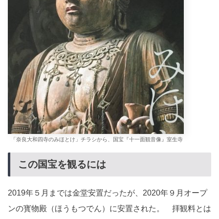
「奈良大和四寺のみほとけ」チラシから、国宝『十一面観音像』室生寺
この国宝を観るには
2019年５月までは金堂安置だったが、2020年９月オープ
ンの寳物殿（ほうもつでん）に安置された。 拝観料とは