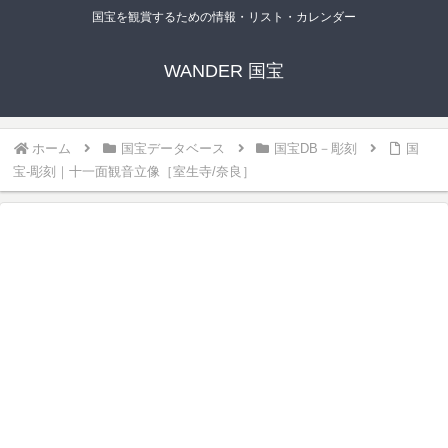
国宝を観賞するための情報・リスト・カレンダー
WANDER 国宝
ホーム
国宝データベース
国宝DB－彫刻
国
宝-彫刻｜十一面観音立像［室生寺/奈良］