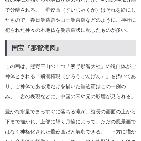
で分離される。 垂迹画（すいじゃくが）はそれを絵にし
たもので、春日曼荼羅や山王曼荼羅などのように、神社に
祀られた神々の本地仏を曼荼羅状に配したものが多い。
国宝『那智滝図』
この画は、熊野三山の１つ「熊野那智大社」の滝自体がご
神体とされる「飛瀧権現（ひろうごんげん）」を描いてあ
り、ご神体である滝だけを描いた垂迹画はこの一例の
み。 岩の表現などに、中国の宋や元の影響が見られる。
豊かな水量でまっすぐに落ちる滝が、縦長の画面の上から
下まで描かれ、上部に輝く月輪によって、ただの風景画で
はなく神格化された垂迹画だと解釈できる。 下方に描か