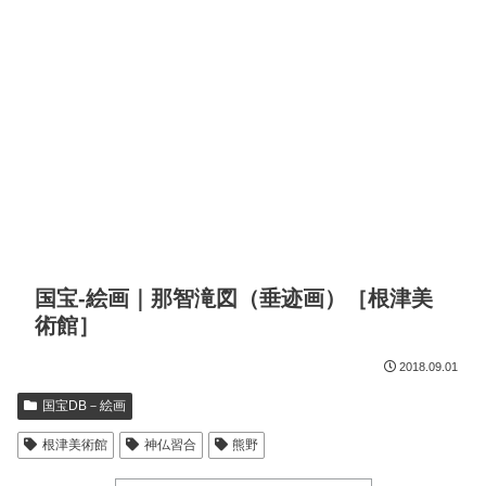
国宝-絵画｜那智滝図（垂迹画）［根津美
術館］
2018.09.01
国宝DB－絵画
根津美術館
神仏習合
熊野