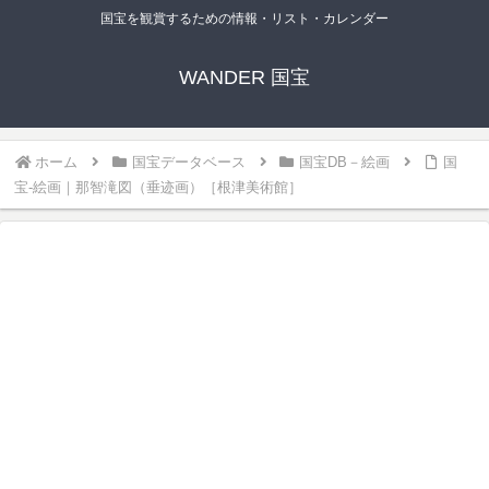
国宝を観賞するための情報・リスト・カレンダー
WANDER 国宝
ホーム
国宝データベース
国宝DB－絵画
国
宝-絵画｜那智滝図（垂迹画）［根津美術館］