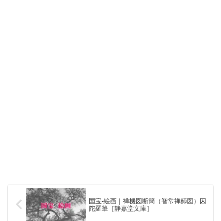
国宝-絵画｜禅機図断簡（智常禅師図）因
陀羅筆［静嘉堂文庫］