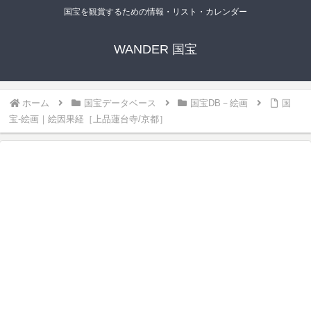
国宝を観賞するための情報・リスト・カレンダー
WANDER 国宝
ホーム
国宝データベース
国宝DB－絵画
国
宝-絵画｜絵因果経［上品蓮台寺/京都］