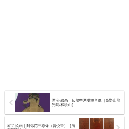
国宝-絵画｜伝船中湧現観音像［高野山龍
光院/和歌山］
国宝-絵画｜阿弥陀三尊像（普悦筆）［清