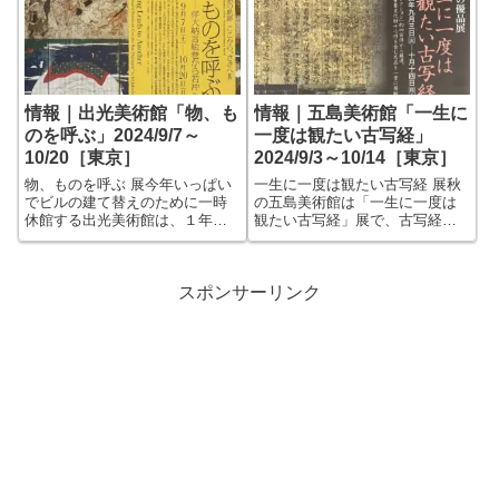
情報｜出光美術館「物、も
情報｜五島美術館「一生に
のを呼ぶ」2024/9/7～
一度は観たい古写経」
10/20［東京］
2024/9/3～10/14［東京］
物、ものを呼ぶ 展今年いっぱい
一生に一度は観たい古写経 展秋
でビルの建て替えのために一時
の五島美術館は「一生に一度は
休館する出光美術館は、１年に
観たい古写経」展で、古写経と
わたって自館の作品を紹介する
聞くと地味で渋そうなイメージ
展覧会が企画されています。
かもしれませんが、チラシを観
今回は書画ということで、何年
ると分かるように、和歌懐紙の
か前に出光のコレクションに加
ようにキラキラだったり、絵本
スポンサーリンク
わったプライス・コレクション
のような挿絵があったり、とて
や、２件の国宝...
も賑やかです。...