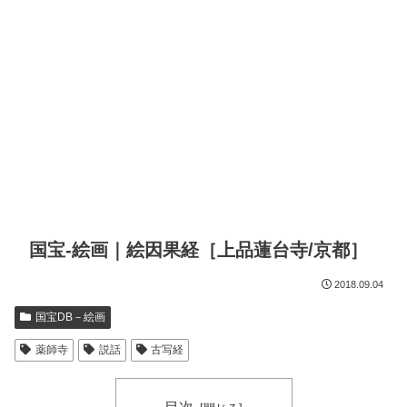
国宝-絵画｜絵因果経［上品蓮台寺/京都］
2018.09.04
国宝DB－絵画
薬師寺
説話
古写経