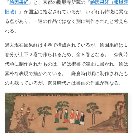
『
絵因果経
』と、京都の醍醐寺所蔵の『
絵因果経（報恩院
旧蔵）
』が国宝に指定されているが、いずれも特徴に異な
る点があり、一連の作品ではなく別に制作されたと考えら
れる。
過去現在因果経は４巻で構成されているが、絵因果経は１
巻分が上下２巻で作られるため、全８巻となる。 奈良時
代頃に制作されたものは、経は楷書で端正に書かれ、絵は
素朴な表現で描かれている。 鎌倉時代頃に制作されたも
のも残っているが、奈良時代とは書画の作風が異なる。