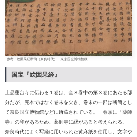
参考：絵因果経断簡（奈良時代） 東京国立博物館蔵
国宝『絵因果経』
上品蓮台寺に伝わる１巻は、全８巻中の第３巻にあたる部
分だが、完本ではなく巻末を欠き、巻末の一部は断簡とし
て奈良国立博物館などに所蔵されている。 巻頭に「薬師
寺」の印があるため、薬師寺に縁があると考えられる。
奈良時代によく写経に用いられた黄麻紙を使用し、文字や