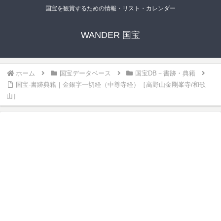
国宝を観賞するための情報・リスト・カレンダー
WANDER 国宝
ホーム
国宝データベース
国宝DB－書跡・典籍
国宝-書跡典籍｜金銀字一切経（中尊寺経）［高野山金剛峯寺/和歌
山］