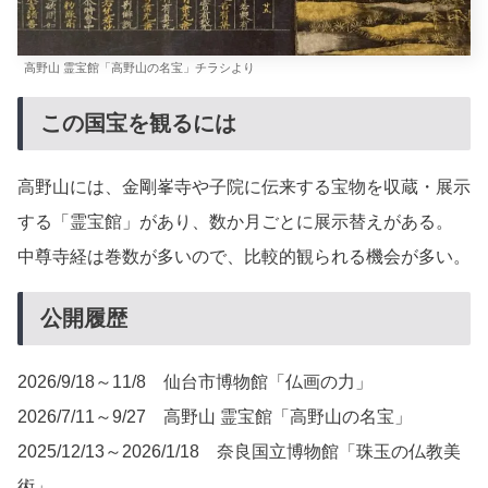
高野山 霊宝館「高野山の名宝」チラシより
この国宝を観るには
高野山には、金剛峯寺や子院に伝来する宝物を収蔵・展示
する「霊宝館」があり、数か月ごとに展示替えがある。
中尊寺経は巻数が多いので、比較的観られる機会が多い。
公開履歴
2026/9/18～11/8 仙台市博物館「仏画の力」
2026/7/11～9/27 高野山 霊宝館「高野山の名宝」
2025/12/13～2026/1/18 奈良国立博物館「珠玉の仏教美
術」