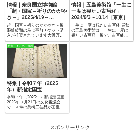
情報｜奈良国立博物館
情報｜五島美術館「一生に
「超・国宝－祈りのかがや
一度は観たい古写経」
き－」2025/4/19～
2024/9/3～10/14［東京］
6/15［奈良］
超・国宝－祈りのかがやき－展
一生に一度は観たい古写経 展秋
混雑緩和の為に事前チケット購
の五島美術館は「一生に一度は
入が推奨されています大阪万博
観たい古写経」展で、古写経と
の開幕にあわせるように、関西
聞くと地味で渋そうなイメージ
では大規模な展覧会があちこち
かもしれませんが、チラシを観
特集・まとめ・資料
で開かれています。 奈良国立
ると分かるように、和歌懐紙の
博物館でも110件の国宝と20件の
ようにキラキラだったり、絵本
重要文化財を集めた「超・国
のような挿絵があったり、とて
宝」展が開か...
も賑やかです。...
特集｜令和７年（2025
年）新指定国宝
令和７年（2025年）新指定国宝
2025年３月21日の文化審議会
で、４件の美術工芸品が国宝
に、42件の美術工芸品が重要文
化財に指定を答申したことが発
表されました。 実際に国宝や
重要文化財に指定されるのは、
スポンサーリンク
官報告示のタイミングなので、
まだ数か...