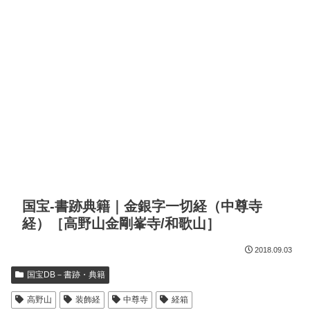
国宝-書跡典籍｜金銀字一切経（中尊寺
経）［高野山金剛峯寺/和歌山］
2018.09.03
国宝DB－書跡・典籍
高野山
装飾経
中尊寺
経箱