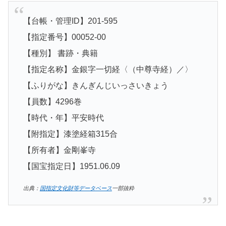
【台帳・管理ID】201-595
【指定番号】00052-00
【種別】 書跡・典籍
【指定名称】金銀字一切経〈（中尊寺経）／〉
【ふりがな】きんぎんじいっさいきょう
【員数】4296巻
【時代・年】平安時代
【附指定】漆塗経箱315合
【所有者】金剛峯寺
【国宝指定日】1951.06.09
出典：
国指定文化財等データベース
一部抜粋