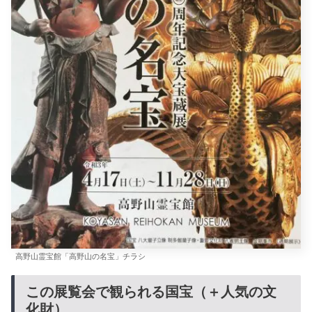
高野山霊宝館「高野山の名宝」チラシ
この展覧会で観られる国宝（＋人気の文
化財）