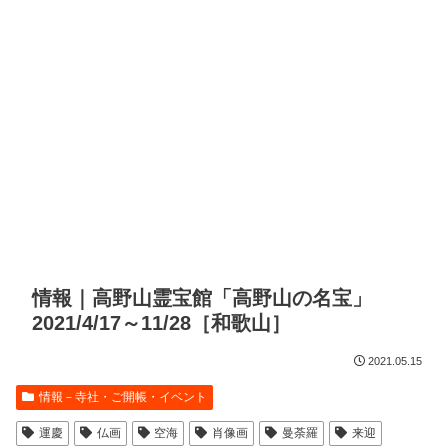
情報｜高野山霊宝館「高野山の名宝」
2021/4/17～11/28［和歌山］
2021.05.15
情報－寺社・ご開帳・イベント
運慶
仏画
空海
肖像画
曼荼羅
来迎