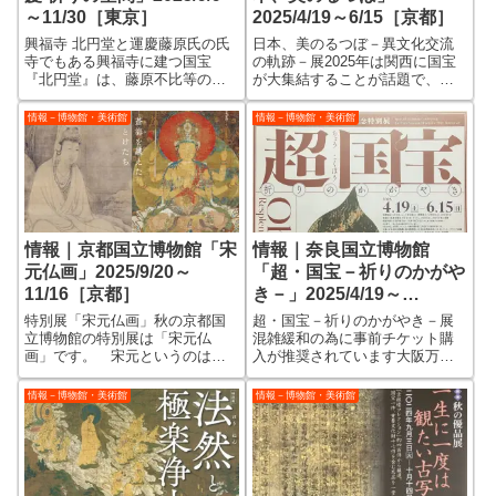
～11/30［東京］
2025/4/19～6/15［京都］
興福寺 北円堂と運慶藤原氏の氏
日本、美のるつぼ－異文化交流
寺でもある興福寺に建つ国宝
の軌跡－展2025年は関西に国宝
『北円堂』は、藤原不比等の１
が大集結することが話題で、大
周忌にあたる721年に、追善のた
阪市立美術館は約130件、奈良国
めに元明・元正天皇が長屋王に
立博物館は約110件の国宝数に比
情報－博物館・美術館
情報－博物館・美術館
命じて建立しました。 何度か
べると京都国立博物館はやや少
の消失の後、1210年に再建され
なめですが、テーマが異文化交
たのが現在の北円堂で、その時
流で万博に一番近しい展覧会で
に内部に...
す。...
情報｜京都国立博物館「宋
情報｜奈良国立博物館
元仏画」2025/9/20～
「超・国宝－祈りのかがや
11/16［京都］
き－」2025/4/19～
6/15［奈良］
特別展「宋元仏画」秋の京都国
超・国宝－祈りのかがやき－展
立博物館の特別展は「宋元仏
混雑緩和の為に事前チケット購
画」です。 宋元というのは中
入が推奨されています大阪万博
国の宋時代と元時代のことで、
の開幕にあわせるように、関西
日本の平安中期～室町初期頃に
では大規模な展覧会があちこち
情報－博物館・美術館
情報－博物館・美術館
あたり、宋～元時代は文化が発
で開かれています。 奈良国立
展した時代で、特に絵画や陶芸
博物館でも110件の国宝と20件の
で新しい様式が生まれ、禅宗が
重要文化財を集めた「超・国
興隆した時期なので...
宝」展が開か...