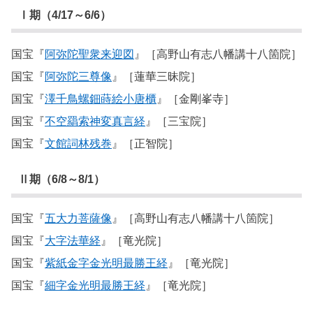
Ⅰ期（4/17～6/6）
国宝『
阿弥陀聖衆来迎図
』［高野山有志八幡講十八箇院］
国宝『
阿弥陀三尊像
』［蓮華三昧院］
国宝『
澤千鳥螺鈿蒔絵小唐櫃
』［金剛峯寺］
国宝『
不空羂索神変真言経
』［三宝院］
国宝『
文館詞林残巻
』［正智院］
Ⅱ期（6/8～8/1）
国宝『
五大力菩薩像
』［高野山有志八幡講十八箇院］
国宝『
大字法華経
』［竜光院］
国宝『
紫紙金字金光明最勝王経
』［竜光院］
国宝『
細字金光明最勝王経
』［竜光院］