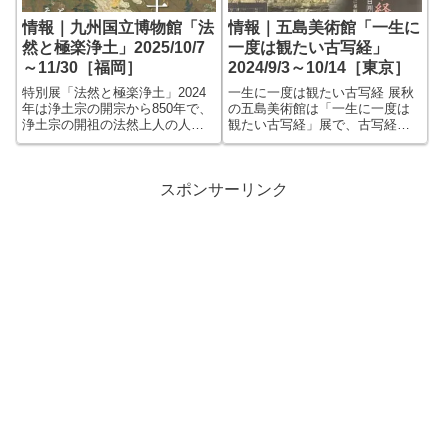
情報｜九州国立博物館「法
情報｜五島美術館「一生に
然と極楽浄土」2025/10/7
一度は観たい古写経」
～11/30［福岡］
2024/9/3～10/14［東京］
特別展「法然と極楽浄土」2024
一生に一度は観たい古写経 展秋
年は浄土宗の開宗から850年で、
の五島美術館は「一生に一度は
浄土宗の開祖の法然上人の人生
観たい古写経」展で、古写経と
や浄土宗の展開についての展覧
聞くと地味で渋そうなイメージ
会「法然と極楽浄土」が春に東
かもしれませんが、チラシを観
京国立博物館、秋に京都国立博
ると分かるように、和歌懐紙の
物館でが開催されました。 秋
ようにキラキラだったり、絵本
スポンサーリンク
の京都から１年後に九州国立博
のような挿絵があったり、とて
物館で開...
も賑やかです。...