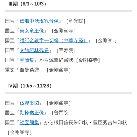
Ⅲ期（8/3～10/3）
国宝『
伝船中湧現観音像
』［竜光院］
国宝『
善女竜王像
』［金剛峯寺］
国宝『
紺紙金銀字一切経（中尊寺経）
』［金剛峯寺］
国宝『
文館詞林残巻
』［宝寿院］
国宝『
宝簡集
』から源義経書状［金剛峯寺］
重文「血曼荼羅」［金剛峯寺］
Ⅳ期（10/5～11/28）
国宝『
仏涅槃図
』［金剛峯寺］
国宝『
勤操僧正像
』［普門院］
国宝『
続宝簡集
』から織田信長朱印状・豊臣秀吉朱印状
［金剛峯寺］