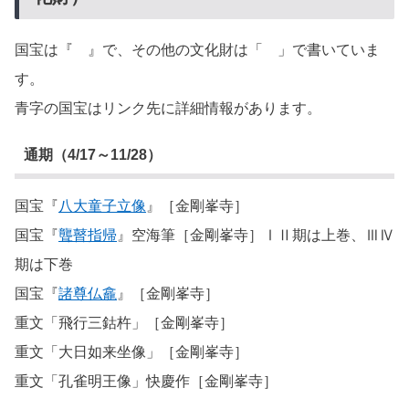
国宝は『 』で、その他の文化財は「 」で書いていま
す。
青字の国宝はリンク先に詳細情報があります。
通期（4/17～11/28）
国宝『
八大童子立像
』［金剛峯寺］
国宝『
聾瞽指帰
』空海筆［金剛峯寺］ⅠⅡ期は上巻、ⅢⅣ
期は下巻
国宝『
諸尊仏龕
』［金剛峯寺］
重文「飛行三鈷杵」［金剛峯寺］
重文「大日如来坐像」［金剛峯寺］
重文「孔雀明王像」快慶作［金剛峯寺］