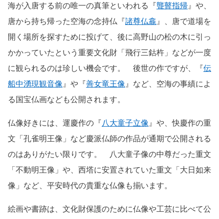
海が入唐する前の唯一の真筆といわれる『
聾瞽指帰
』や、
唐から持ち帰った空海の念持仏『
諸尊仏龕
』、唐で道場を
開く場所を探すために投げて、後に高野山の松の木に引っ
かかっていたという重要文化財「飛行三鈷杵」などが一度
に観られるのは珍しい機会です。 後世の作ですが、『
伝
船中湧現観音像
』や『
善女竜王像
』など、空海の事績によ
る国宝仏画なども公開されます。
仏像好きには、運慶作の『
八大童子立像
』や、快慶作の重
文「孔雀明王像」など慶派仏師の作品が通期で公開される
のはありがたい限りです。 八大童子像の中尊だった重文
「不動明王像」や、西塔に安置されていた重文「大日如来
像」など、平安時代の貴重な仏像も揃います。
絵画や書跡は、文化財保護のために仏像や工芸に比べて公