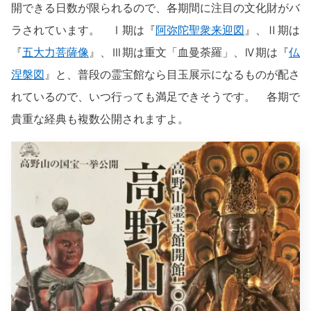
開できる日数が限られるので、各期間に注目の文化財がバ
ラされています。 Ⅰ期は『
阿弥陀聖衆来迎図
』、Ⅱ期は
『
五大力菩薩像
』、Ⅲ期は重文「血曼荼羅」、Ⅳ期は『
仏
涅槃図
』と、普段の霊宝館なら目玉展示になるものが配さ
れているので、いつ行っても満足できそうです。 各期で
貴重な経典も複数公開されますよ。