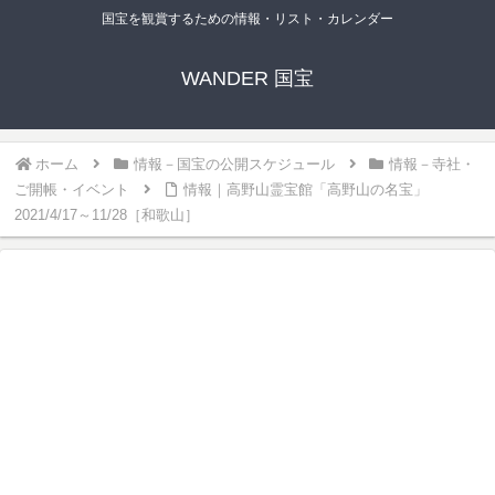
国宝を観賞するための情報・リスト・カレンダー
WANDER 国宝
ホーム
情報－国宝の公開スケジュール
情報－寺社・
ご開帳・イベント
情報｜高野山霊宝館「高野山の名宝」
2021/4/17～11/28［和歌山］