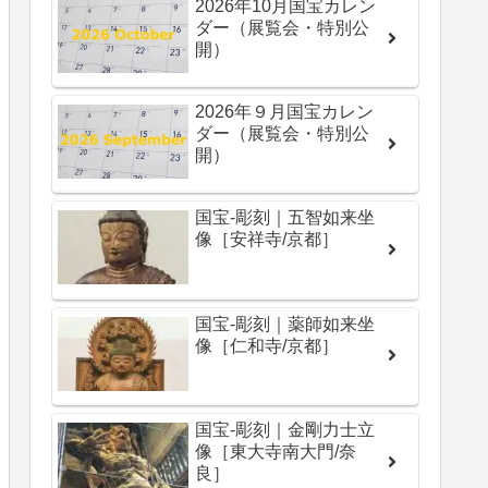
2026年10月国宝カレン
ダー（展覧会・特別公
開）
2026年９月国宝カレン
ダー（展覧会・特別公
開）
国宝-彫刻｜五智如来坐
像［安祥寺/京都］
国宝-彫刻｜薬師如来坐
像［仁和寺/京都］
国宝-彫刻｜金剛力士立
像［東大寺南大門/奈
良］