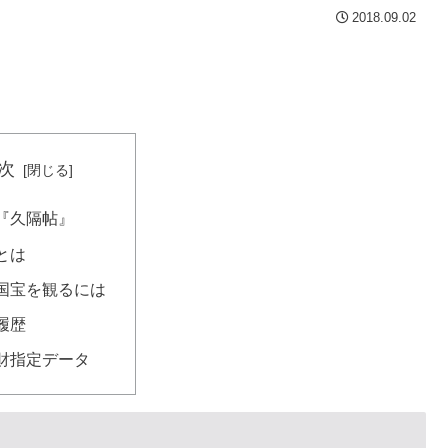
2018.09.02
次
『久隔帖』
とは
国宝を観るには
履歴
財指定データ