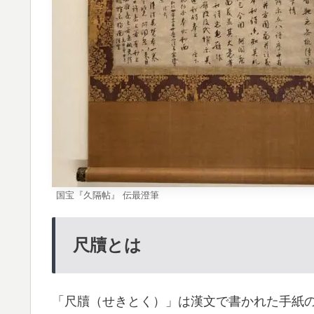
国宝『久隔帖』 伝最澄筆
尺牘とは
「尺牘（せきとく）」は漢文で書かれた手紙