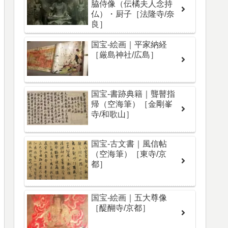
脇侍像（伝橘夫人念持
仏）・厨子［法隆寺/奈
良］
国宝-絵画｜平家納経
［厳島神社/広島］
国宝-書跡典籍｜聾瞽指
帰（空海筆）［金剛峯
寺/和歌山］
国宝-古文書｜風信帖
（空海筆）［東寺/京
都］
国宝-絵画｜五大尊像
［醍醐寺/京都］