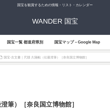
国宝を観賞するための情報・リスト・カレンダー
WANDER 国宝
国宝一覧 都道府県別
国宝マップ－Google Map
国宝-古文書｜尺牘 久隔帖（伝最澄筆）［奈良国立博物館］
最澄筆）［奈良国立博物館］