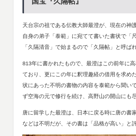
国宝『久隔帖』
天台宗の祖である伝教大師最澄が、現在の神
自身の弟子「泰範」に宛てて書いた書状で「
「久隔清音」で始まるので「久隔帖」と呼ば
813年に書かれたもので、最澄はこの前年に
ており、更にこの年に釈理趣経の借用を求め
状にあった不明の書物の内容を泰範から聞い
ず空海の元で修行を続け、高野山の開山にも
唐に留学した最澄は、日本に戻る時に唐の書
などは不明だが、その書は「品格が高い」と