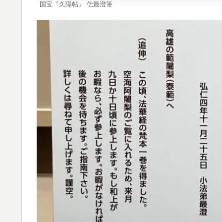
国宝『久隔帖』 伝最澄筆