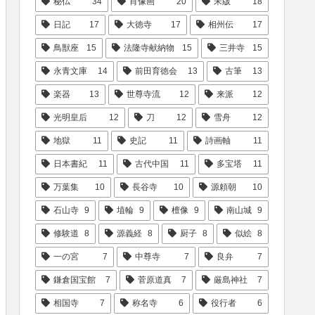
秘仏
34
肖像画
20
宋版
18
日記
17
大徳寺
17
相州伝
17
鳥獣座
15
法隆寺献納物
15
三井寺
15
永青文庫
14
前田育徳会
13
古筆
13
楽器
13
世尊寺流
12
来派
12
光明皇后
12
刀
12
雪舟
12
地獄
11
史記
11
詩画軸
11
日本書紀
11
古代中国
11
多宝塔
11
万葉集
10
長谷寺
10
源頼朝
10
石山寺
9
埴輪
9
檀像
9
南山城
9
修験道
8
源義経
8
厨子
8
似絵
8
一の宮
7
中尊寺
7
良弁
7
鎌倉国宝館
7
菅原道真
7
厳島神社
7
相国寺
7
称名寺
6
役行者
6