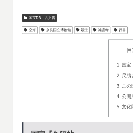
国宝DB－古文書
空海
奈良国立博物館
最澄
神護寺
行書
目
国宝
尺牘
この
公開
文化