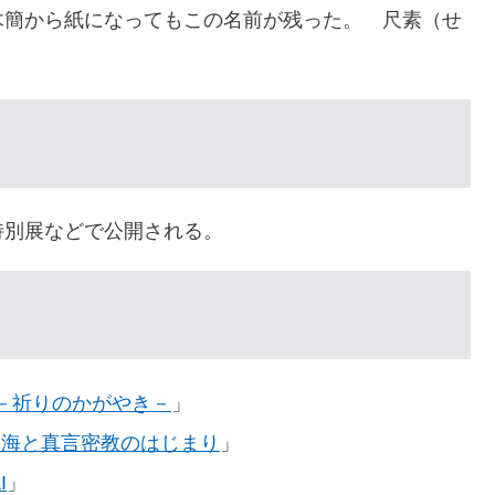
木簡から紙になってもこの名前が残った。 尺素（せ
特別展などで公開される。
－祈りのかがやき－
」
空海と真言密教のはじまり
」
I
」