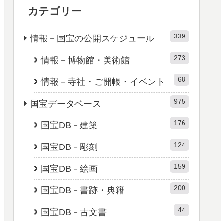
カテゴリー
339
情報－国宝の公開スケジュール
273
情報－博物館・美術館
68
情報－寺社・ご開帳・イベント
975
国宝データベース
176
国宝DB－建築
124
国宝DB－彫刻
159
国宝DB－絵画
200
国宝DB－書跡・典籍
44
国宝DB－古文書