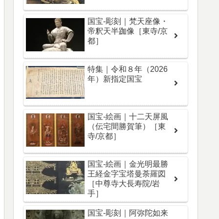
国宝-彫刻｜梵天座像・
帝釈天半跏像［東寺/京
都］
特集｜令和８年（2026
年）新指定国宝
国宝-絵画｜十二天屏風
（伝宅間勝賀筆）［東
寺/京都］
国宝-絵画｜金光明最勝
王経金字宝塔曼荼羅図
［中尊寺大長寿院/岩
手］
国宝-彫刻｜阿弥陀如来