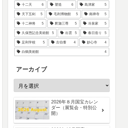
十二天
6
塑造
6
島津家
5
天下五剣
5
毛利博物館
5
南禅寺
5
十二神将
5
釈迦三尊
5
冷泉家
5
久保惣記念美術館
5
出雲
5
春日造り
5
足利学校
5
古伯耆
4
妙心寺
4
白鶴美術館
4
アーカイブ
2026年８月国宝カレン
ダー（展覧会・特別公
開）