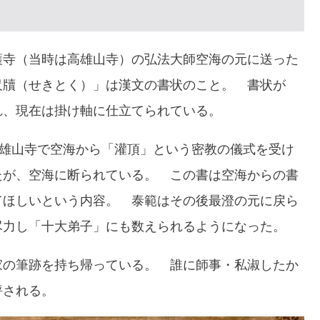
護寺（当時は高雄山寺）の弘法大師空海の元に送った
尺牘（せきとく）」は漢文の書状のこと。 書状が
れ、現在は掛け軸に仕立てられている。
高雄山寺で空海から「灌頂」という密教の儀式を受け
たが、空海に断られている。 この書は空海からの書
てほしいという内容。 泰範はその後最澄の元に戻ら
尽力し「十大弟子」にも数えられるようになった。
家の筆跡を持ち帰っている。 誰に師事・私淑したか
評される。