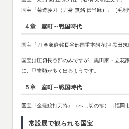
国宝『菊造腰刀（刀身 無銘 伝当麻）』［毛利
４章 室町～戦国時代
国宝『刀 金象嵌銘長谷部国重本阿花押 黒田
国宝は圧切長谷部のみですが、黒田家・立花
に、甲冑類が多く出るようです。
５章 室町～戦国時代
国宝『金霰鮫打刀拵』（へし切の拵）［福岡
常設展で観られる国宝