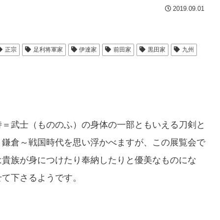
2019.09.01
正宗
足利将軍家
伊達家
前田家
黒田家
九州
侍＝武士（もののふ）の身体の一部ともいえる刀剣と
、鎌倉～戦国時代を思い浮かべますが、この展覧会で
は貴族が身につけたり奉納したりと優美なものにな
せて下さるようです。