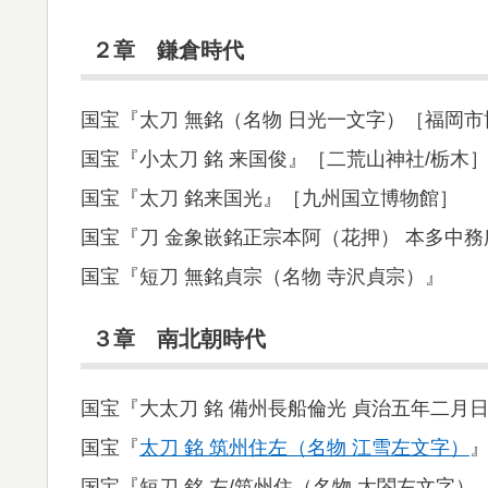
２章 鎌倉時代
国宝『太刀 無銘（名物 日光一文字）［福岡市
国宝『小太刀 銘 来国俊』［二荒山神社/栃木
国宝『太刀 銘来国光』［九州国立博物館］
国宝『刀 金象嵌銘正宗本阿（花押） 本多中
国宝『短刀 無銘貞宗（名物 寺沢貞宗）』
３章 南北朝時代
国宝『大太刀 銘 備州長船倫光 貞治五年二月
国宝『
太刀 銘 筑州住左（名物 江雪左文字）
国宝『短刀 銘 左/筑州住（名物 太閤左文字