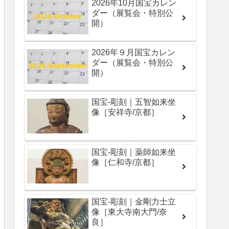
2026年10月国宝カレン
ダー（展覧会・特別公
開）
2026年９月国宝カレン
ダー（展覧会・特別公
開）
国宝-彫刻｜五智如来坐
像［安祥寺/京都］
国宝-彫刻｜薬師如来坐
像［仁和寺/京都］
国宝-彫刻｜金剛力士立
像［東大寺南大門/奈
良］