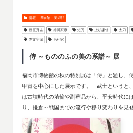
情報－博物館・美術館
豊臣秀吉
徳川家康
短刀
上杉謙信
太刀
左文字派
毛利家
侍 ～もののふの美の系譜～ 展
福岡市博物館の秋の特別展は「侍」と題し、
甲冑を中心にした展示です。 武士というと
は古墳時代の埴輪や副葬品から、平安時代に
り、鎌倉～戦国までの流行や移り変わりを見