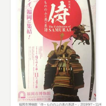
福岡市博物館「侍～もののふの美の系譜～」2019/9/7～11/4