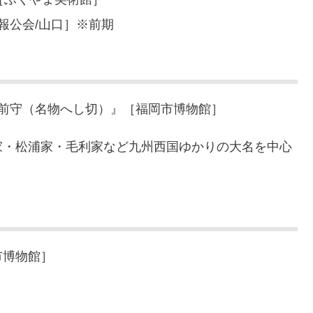
報公会/山口］※前期
筑前守（名物へし切）』［福岡市博物館］
家・松浦家・毛利家など九州西国ゆかりの大名を中心
市博物館］