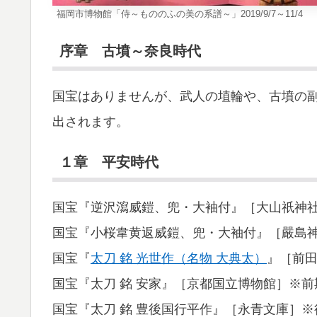
福岡市博物館「侍～もののふの美の系譜～」2019/9/7～11/4
序章 古墳～奈良時代
国宝はありませんが、武人の埴輪や、古墳の
出されます。
１章 平安時代
国宝『逆沢瀉威鎧、兜・大袖付』［大山祇神
国宝『小桜韋黄返威鎧、兜・大袖付』［嚴島
国宝『
太刀 銘 光世作（名物 大典太）
』［前
国宝『太刀 銘 安家』［京都国立博物館］※前
国宝『太刀 銘 豊後国行平作』［永青文庫］※