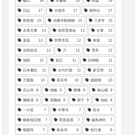
秘仏
34
肖像画
20
宋版
18
日記
17
大徳寺
17
相州伝
17
鳥獣座
15
法隆寺献納物
15
三井寺
15
永青文庫
14
前田育徳会
13
古筆
13
楽器
13
世尊寺流
12
来派
12
光明皇后
12
刀
12
雪舟
12
地獄
11
史記
11
詩画軸
11
日本書紀
11
古代中国
11
多宝塔
11
万葉集
10
長谷寺
10
源頼朝
10
石山寺
9
埴輪
9
檀像
9
南山城
9
修験道
8
源義経
8
厨子
8
似絵
8
一の宮
7
中尊寺
7
良弁
7
鎌倉国宝館
7
菅原道真
7
厳島神社
7
相国寺
7
称名寺
6
役行者
6