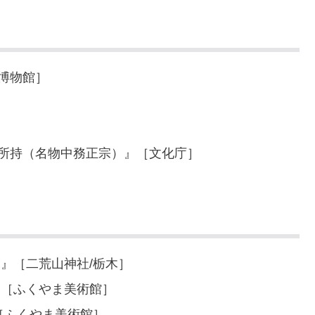
博物館］
］
務所持（名物中務正宗）』［文化庁］
日』［二荒山神社/栃木］
』［ふくやま美術館］
）［ふくやま美術館］