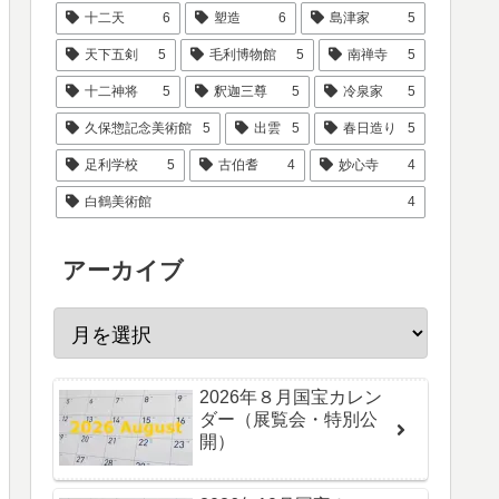
十二天
6
塑造
6
島津家
5
天下五剣
5
毛利博物館
5
南禅寺
5
十二神将
5
釈迦三尊
5
冷泉家
5
久保惣記念美術館
5
出雲
5
春日造り
5
足利学校
5
古伯耆
4
妙心寺
4
白鶴美術館
4
アーカイブ
2026年８月国宝カレン
ダー（展覧会・特別公
開）