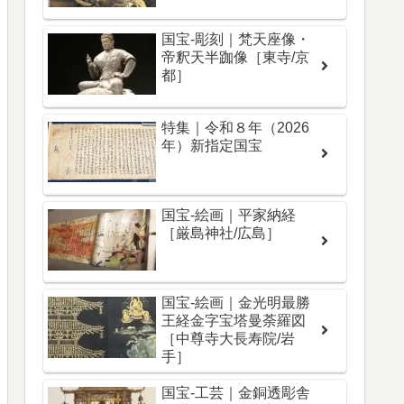
国宝-彫刻｜梵天座像・
帝釈天半跏像［東寺/京
都］
特集｜令和８年（2026
年）新指定国宝
国宝-絵画｜平家納経
［厳島神社/広島］
国宝-絵画｜金光明最勝
王経金字宝塔曼荼羅図
［中尊寺大長寿院/岩
手］
国宝-工芸｜金銅透彫舎