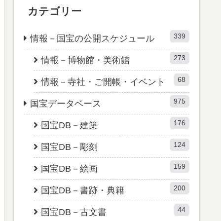
カテゴリー
339
情報－国宝の公開スケジュール
273
情報－博物館・美術館
68
情報－寺社・ご開帳・イベント
975
国宝データベース
176
国宝DB－建築
124
国宝DB－彫刻
159
国宝DB－絵画
200
国宝DB－書跡・典籍
44
国宝DB－古文書