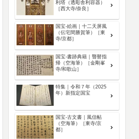
利塔（透彫舎利容器）
［西大寺/奈良］
国宝-絵画｜十二天屏風
（伝宅間勝賀筆）［東
寺/京都］
国宝-書跡典籍｜聾瞽指
帰（空海筆）［金剛峯
寺/和歌山］
特集｜令和７年（2025
年）新指定国宝
国宝-古文書｜風信帖
（空海筆）［東寺/京
都］