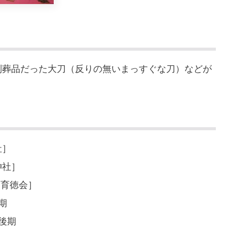
副葬品だった大刀（反りの無いまっすぐな刀）などが
社］
神社］
田育徳会］
期
後期