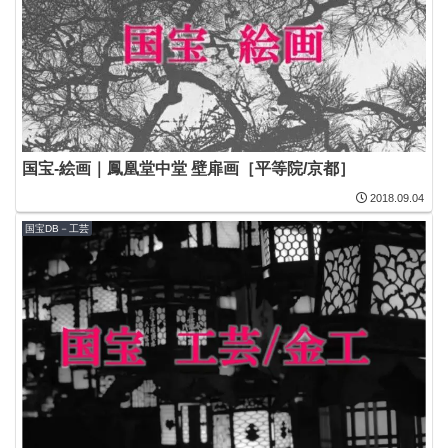
国宝-絵画｜鳳凰堂中堂 壁扉画［平等院/京都］
2018.09.04
国宝DB－工芸