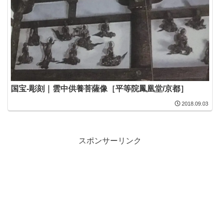
国宝-彫刻｜雲中供養菩薩像［平等院鳳凰堂/京都］
2018.09.03
スポンサーリンク