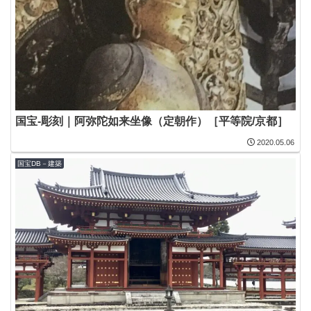
国宝-彫刻｜阿弥陀如来坐像（定朝作）［平等院/京都］
2020.05.06
国宝DB－建築