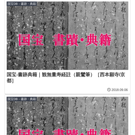
国宝DB－書跡・典籍
国宝-書跡典籍｜観無量寿経註（親鸞筆）［西本願寺/京
都］
2018.09.06
国宝DB－書跡・典籍