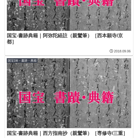
国宝-書跡典籍｜阿弥陀経註（親鸞筆）［西本願寺/京
都］
2018.09.06
国宝DB－書跡・典籍
国宝-書跡典籍｜西方指南抄（親鸞筆）［専修寺/三重］