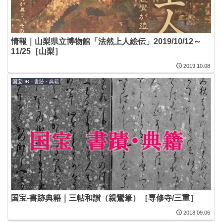
情報｜山梨県立博物館「法然上人絵伝」2019/10/12～
11/25［山梨］
2019.10.08
国宝DB－書跡・典籍
国宝-書跡典籍｜三帖和讃（親鸞筆）［専修寺/三重］
2018.09.06