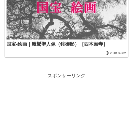
国宝-絵画｜親鸞聖人像（鏡御影）［西本願寺］
2018.09.02
スポンサーリンク