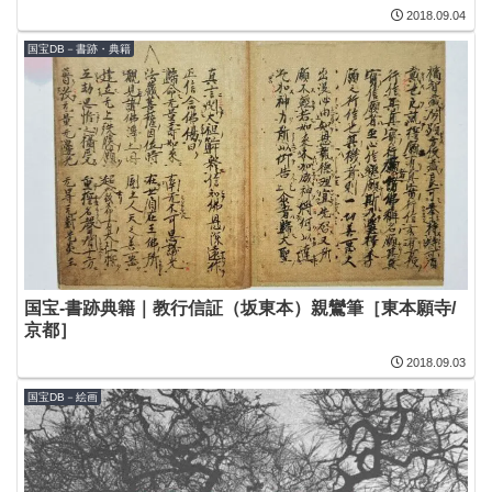
2018.09.04
国宝DB－書跡・典籍
国宝-書跡典籍｜教行信証（坂東本）親鸞筆［東本願寺/
京都］
2018.09.03
国宝DB－絵画