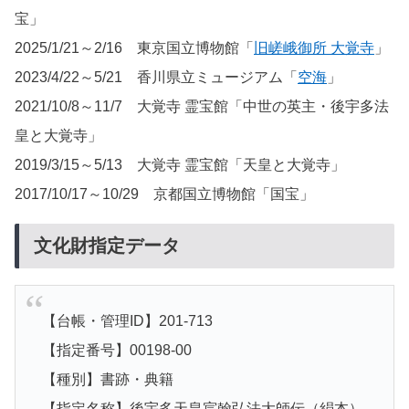
宝」
2025/1/21～2/16 東京国立博物館「
旧嵯峨御所 大覚寺
」
2023/4/22～5/21 香川県立ミュージアム「
空海
」
2021/10/8～11/7 大覚寺 霊宝館「中世の英主・後宇多法
皇と大覚寺」
2019/3/15～5/13 大覚寺 霊宝館「天皇と大覚寺」
2017/10/17～10/29 京都国立博物館「国宝」
文化財指定データ
【台帳・管理ID】201-713
【指定番号】00198-00
【種別】書跡・典籍
【指定名称】後宇多天皇宸翰弘法大師伝（絹本）