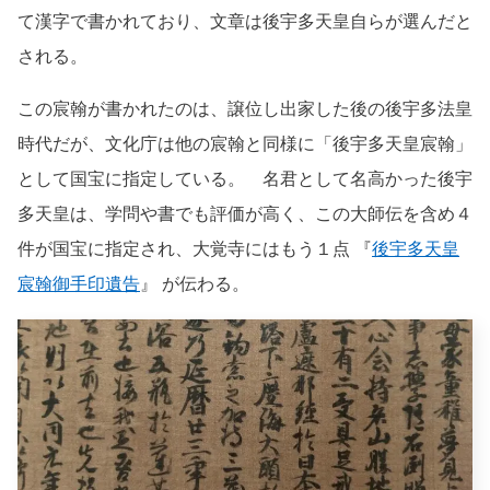
て漢字で書かれており、文章は後宇多天皇自らが選んだと
される。
この宸翰が書かれたのは、譲位し出家した後の後宇多法皇
時代だが、文化庁は他の宸翰と同様に「後宇多天皇宸翰」
として国宝に指定している。 名君として名高かった後宇
多天皇は、学問や書でも評価が高く、この大師伝を含め４
件が国宝に指定され、大覚寺にはもう１点 『
後宇多天皇
宸翰御手印遺告
』 が伝わる。