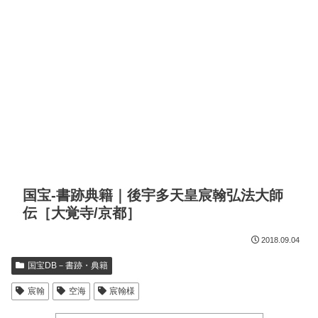
国宝-書跡典籍｜後宇多天皇宸翰弘法大師
伝［大覚寺/京都］
2018.09.04
国宝DB－書跡・典籍
宸翰
空海
宸翰様