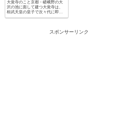
大覚寺のこと京都・嵯峨野の大
沢の池に面して建つ大覚寺は、
桓武天皇の皇子で次々代に即位
した嵯峨天皇が離宮を営んだこ
とに始まります。 この大きい
大沢の池は、なんと嵯峨天皇が
離宮の庭園に造営した人工池な
スポンサーリンク
んだそうです。 お月見の時に
は龍頭鷁首舟で平...