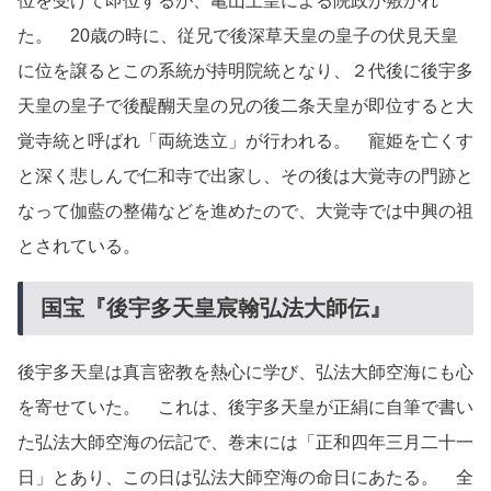
位を受けて即位するが、亀山上皇による院政が敷かれ
た。 20歳の時に、従兄で後深草天皇の皇子の伏見天皇
に位を譲るとこの系統が持明院統となり、２代後に後宇多
天皇の皇子で後醍醐天皇の兄の後二条天皇が即位すると大
覚寺統と呼ばれ「両統迭立」が行われる。 寵姫を亡くす
と深く悲しんで仁和寺で出家し、その後は大覚寺の門跡と
なって伽藍の整備などを進めたので、大覚寺では中興の祖
とされている。
国宝『後宇多天皇宸翰弘法大師伝』
後宇多天皇は真言密教を熱心に学び、弘法大師空海にも心
を寄せていた。 これは、後宇多天皇が正絹に自筆で書い
た弘法大師空海の伝記で、巻末には「正和四年三月二十一
日」とあり、この日は弘法大師空海の命日にあたる。 全