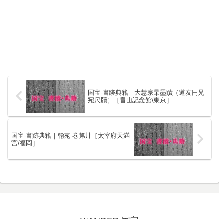
国宝-書跡典籍｜大慧宗杲墨蹟（道友円兄
宛尺牘）［畠山記念館/東京］
国宝-書跡典籍｜翰苑 巻第卅［太宰府天満
宮/福岡］