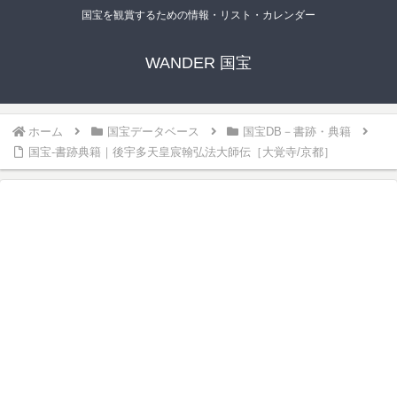
国宝を観賞するための情報・リスト・カレンダー
WANDER 国宝
ホーム
国宝データベース
国宝DB－書跡・典籍
国宝-書跡典籍｜後宇多天皇宸翰弘法大師伝［大覚寺/京都］