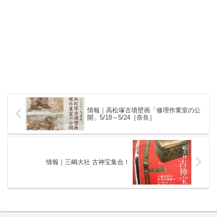
情報｜高松塚古墳壁画「修理作業室の公
開」5/18～5/24［奈良］
情報｜三嶋大社 古神宝集合！