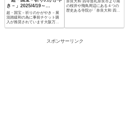
奈良大和 四寺巡礼奈良市より南
き－」2025/4/19～
の桜井や飛鳥周辺にある４つの
歴史ある寺院が「奈良大和 四
6/15［奈良］
超・国宝－祈りのかがやき－展
寺」としてイベントや特別公開
混雑緩和の為に事前チケット購
を企画されています。 日本の
入が推奨されています大阪万博
古代史には非常に重要なエリア
の開幕にあわせるように、関西
で、４寺とも飛鳥～奈良時代に
では大規模な展覧会があちこち
さかのぼる歴史と由緒ある寺院
で開かれています。 奈良国立
ばかりです。長...
博物館でも110件の国宝と20件の
スポンサーリンク
重要文化財を集めた「超・国
宝」展が開か...