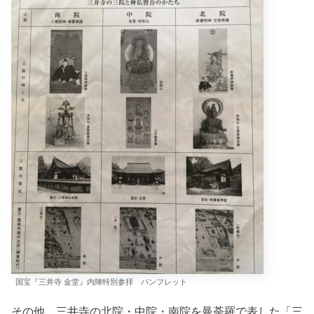
国宝『三井寺 金堂』内陣特別参拝 パンフレット
その他、三井寺の北院・中院・南院を曼荼羅で表した「三