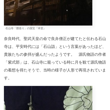
石山寺「懸造り」の国宝『本堂』
奈良時代、聖武天皇の命で良弁僧正が建てたと伝わる石山
寺は、平安時代には「石山詣」という言葉があったほど、
貴族たちの参拝が盛んだったようです。 源氏物語の作者
「紫式部」は、石山寺に籠っている時に月を観て源氏物語
の着想を得たそうで、当時の様子が人形で再現されていま
す。