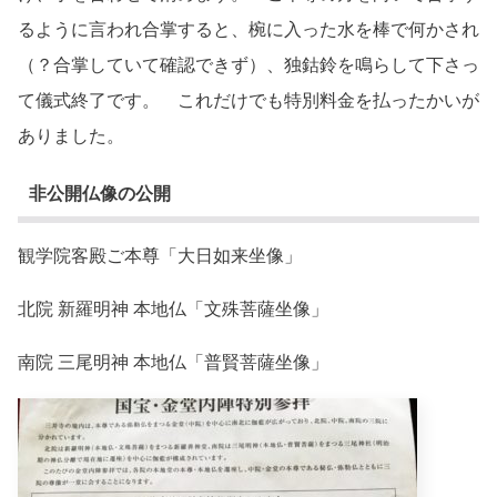
るように言われ合掌すると、椀に入った水を棒で何かされ
（？合掌していて確認できず）、独鈷鈴を鳴らして下さっ
て儀式終了です。 これだけでも特別料金を払ったかいが
ありました。
非公開仏像の公開
観学院客殿ご本尊「大日如来坐像」
北院 新羅明神 本地仏「文殊菩薩坐像」
南院 三尾明神 本地仏「普賢菩薩坐像」