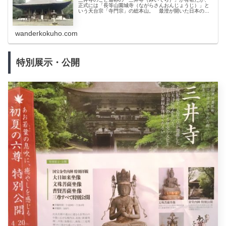
正式には「長等山園城寺（ながらさんおんじょうじ）」と
いう天台宗「寺門宗」の総本山。 最澄が開いた日本の天
台宗は、３代座主の円仁と、５代座主の円珍とで分かれ、
比叡山に残った円仁は「山門派」、...
wanderkokuho.com
特別展示・公開