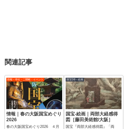
関連記事
情報－寺社・ご開帳・イベント
国宝DB－絵画
情報｜春の大阪国宝めぐり
国宝-絵画｜両部大経感得
2026
図［藤田美術館/大阪］
春の大阪国宝めぐり2026 ４月
国宝『両部大経感得図』「両