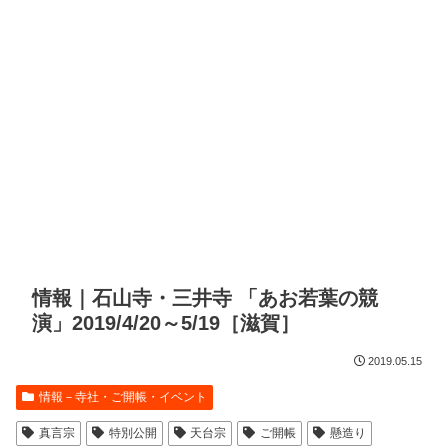
情報｜石山寺・三井寺 「あお若葉の競
演」2019/4/20～5/19［滋賀］
2019.05.15
情報－寺社・ご開帳・イベント
真言宗
特別公開
天台宗
ご開帳
懸造り