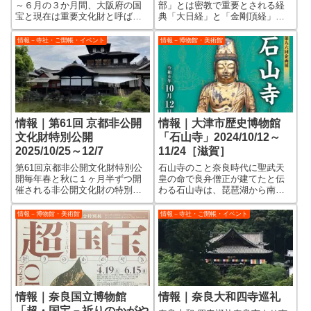
～６月の３か月間、大阪府の国
部」とは密教で重要とされる経
宝と現在は重要文化財と呼ばれ
典「大日経」と「金剛頂経」の
ている旧国宝の特別公開や美術
ことで、各経典をどのように得
展が重なっていて「春の大阪国
たかを、約２m四方の襖絵に描い
情報－寺社・ご開帳・イベント
情報－博物館・美術館
宝めぐり2026」というキャンペ
ている。 保延２年（1136年）
ーンになっています。 特に
に宮廷絵師の藤原宗弘によっ
4/17（金）18（土）はご開帳が
て、やまと絵の手法で描かれ、
重な...
上部には能書家...
情報｜第61回 京都非公開
情報｜大津市歴史博物館
文化財特別公開
「石山寺」2024/10/12～
2025/10/25～12/7
11/24［滋賀］
第61回京都非公開文化財特別公
石山寺のこと奈良時代に聖武天
開毎年春と秋に１ヶ月半ずつ開
皇の命で良弁僧正が建てたと伝
催される非公開文化財の特別公
わる石山寺は、琵琶湖から南に
開は、その時によって公開内容
流れ出る瀬田川の入口西側の岩
が違って、ほぼ毎回のところも
山の斜面に建っています。 33
情報－博物館・美術館
情報－寺社・ご開帳・イベント
あれば、ごく稀にしか公開され
年に一度だけご開帳される勅封
ないところもあります。 今回
の如意輪観音をまつる巨大な本
は、舞鶴や丹後など京都北部が
堂は、清水寺や長谷寺のような
まとまって公開...
「懸造り（かけ...
情報｜奈良国立博物館
情報｜奈良大和四寺巡礼
「超・国宝－祈りのかがや