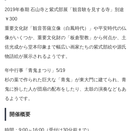
2019年春期 石山寺と紫式部展「観音験を見する寺」別途
￥300
重要文化財「観音菩薩立像（白鳳時代）」や平安時代の仏
像がいくつか、重要文化財の「板倉聖教」から何点か、土
佐光成から堂本印象まで幅広い画家たちの紫式部絵や源氏
物語絵が展示されるようです。
年中行事「青鬼まつり」5/19
杉の葉で作られた巨大な「青鬼」が東大門に建てられ、青
鬼に扮した人が団扇の配布をしたり、太鼓の演奏などもあ
るようです。
開催概要
時間：9:00～16:00（受付は30分前まで）