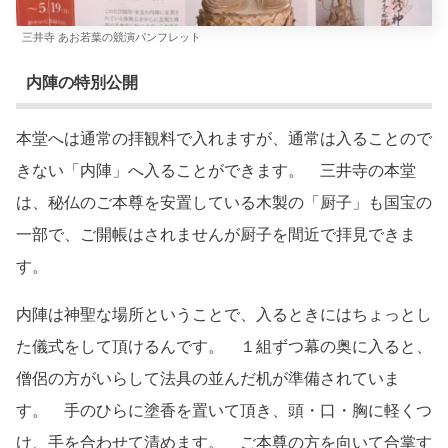
三井寺 あお若葉の競演パンフレット
内陣の特別公開
本堂へは通常の拝観料で入れますが、通常は入ることので
きない「内陣」へ入ることができます。 三井寺の本堂
は、秘仏のご本尊を安置している木製の「厨子」も国宝の
一部で、ご開帳はされませんが厨子を間近で拝見できま
す。
内陣は神聖な場所ということで、入るときにはちょっとし
た儀式をして頂けるんです。 １組ずつ幕の奥に入ると、
僧侶の方がいらして法具の並んだ机が準備されていま
す。 手のひらに塗香を置いて頂き、頭・口・胸に軽くつ
け、手を合わせて清めます。 ご本尊の方を向いて合掌す