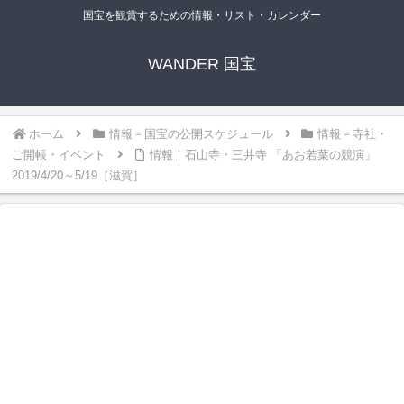
国宝を観賞するための情報・リスト・カレンダー
WANDER 国宝
ホーム
情報－国宝の公開スケジュール
情報－寺社・
ご開帳・イベント
情報｜石山寺・三井寺 「あお若葉の競演」
2019/4/20～5/19［滋賀］