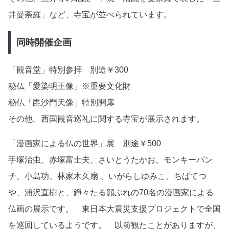
井曼荼羅」など、寺宝が並べられています。
同時開催企画
「観音堂」特別参拝 別途￥300
秘仏「愛染明王像」※重要文化財
秘仏「毘沙門天像」特別開扉
その他、西国観音巡礼に関する寺宝が展示されます。
「漫画家による仏の世界」展 別途￥500
手塚治虫、赤塚富士夫、さいとうたかお、モンキーパン
チ、小島功、林家木久扇 、いがらしゆみこ、ちばてつ
や、浦沢直樹と、錚々たる顔ぶれの70名の漫画家による
仏画の展示です。 東日本大震災支援プロジェクトで全国
を巡回しているようです。 以前観たことがありますが、