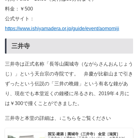
料金：￥500
公式サイト：
https://www.ishiyamadera.or.jp/guide/event/aomomiji
三井寺
三井寺は正式名称「長等山園城寺（ながらさんおんじょう
じ）」という天台宗の寺院です。 弁慶が比叡山まで引き
ずったという伝説の「三井の晩鐘」という有名な鐘があ
り、現在でも本堂近くの鐘楼に吊るされ、2019年４月に
は￥300で撞くことができました。
三井寺と本堂の詳細は、↓こちらをご覧ください
国宝-建築｜園城寺（三井寺） 金堂［滋賀］
三井寺のこと通称の「三井寺（みいでら）」が有名だが、