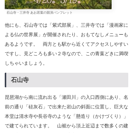
石山寺・三井寺 あお若葉の競演パンフレット
他にも、石山寺では「紫式部展」、三井寺では「漫画家に
よる仏の世界展」が開催されたり、おもてなしメニューも
あるようです。 両方とも駅から近くてアクセスしやすい
ですし、見どころも多い２寺なので、この青葉どきに満喫
しちゃいましょう。
石山寺
琵琶湖から南に流れ出る「瀬田川」の入口西側にあり、名
前の通り「硅灰石」で出来た岩山の斜面に位置し、巨大な
本堂は清水寺や長谷寺のような「懸造り（かけづくり）」
で建てられています。 山裾から頂上近辺まで数多くの建