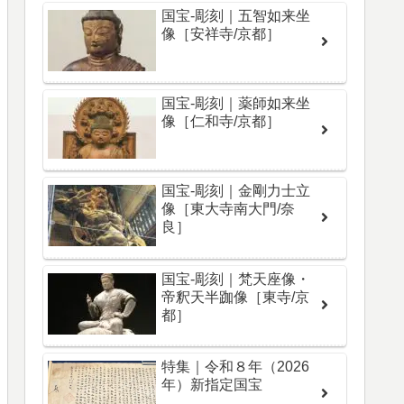
国宝-彫刻｜五智如来坐
像［安祥寺/京都］
国宝-彫刻｜薬師如来坐
像［仁和寺/京都］
国宝-彫刻｜金剛力士立
像［東大寺南大門/奈
良］
国宝-彫刻｜梵天座像・
帝釈天半跏像［東寺/京
都］
特集｜令和８年（2026
年）新指定国宝