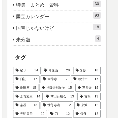
30
特集・まとめ・資料
93
国宝カレンダー
18
国宝じゃないけど
4
未分類
タグ
秘仏
34
肖像画
20
宋版
18
日記
17
大徳寺
17
相州伝
17
鳥獣座
15
法隆寺献納物
15
三井寺
15
永青文庫
14
前田育徳会
13
古筆
13
楽器
13
世尊寺流
12
来派
12
光明皇后
12
刀
12
雪舟
12