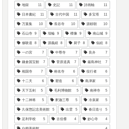
地獄
11
史記
11
詩画軸
11
日本書紀
11
古代中国
11
多宝塔
11
万葉集
10
長谷寺
10
源頼朝
10
石山寺
9
埴輪
9
檀像
9
南山城
9
修験道
8
源義経
8
厨子
8
似絵
8
一の宮
7
中尊寺
7
良弁
7
鎌倉国宝館
7
菅原道真
7
厳島神社
7
相国寺
7
称名寺
6
役行者
6
十二天
6
塑造
6
島津家
5
天下五剣
5
毛利博物館
5
南禅寺
5
十二神将
5
釈迦三尊
5
冷泉家
5
久保惣記念美術館
5
出雲
5
春日造り
5
足利学校
5
古伯耆
4
妙心寺
4
白鶴美術館
4