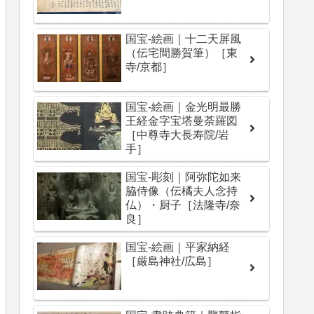
国宝-絵画｜十二天屏風
（伝宅間勝賀筆）［東
寺/京都］
国宝-絵画｜金光明最勝
王経金字宝塔曼荼羅図
［中尊寺大長寿院/岩
手］
国宝-彫刻｜阿弥陀如来
脇侍像（伝橘夫人念持
仏）・厨子［法隆寺/奈
良］
国宝-絵画｜平家納経
［厳島神社/広島］