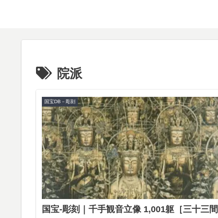
院派
国宝DB－彫刻
国宝-彫刻｜千手観音立像 1,001躯［三十三間