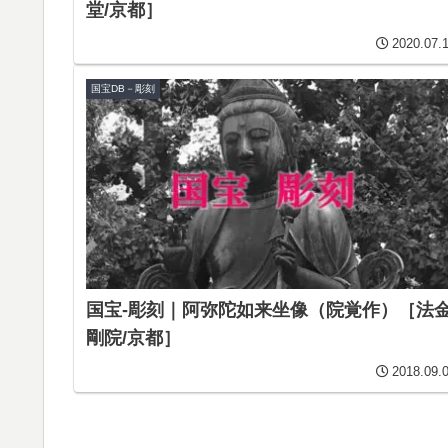
堂/京都］
2020.07.
国宝DB－彫刻
国宝-彫刻｜阿弥陀如来坐像（院覚作）［法
剛院/京都］
2018.09.