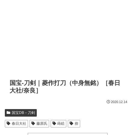
国宝-刀剣｜菱作打刀（中身無銘）［春日
大社/奈良］
2020.12.14
国宝DB－刀剣
春日大社
藤原氏
蒔絵
拵