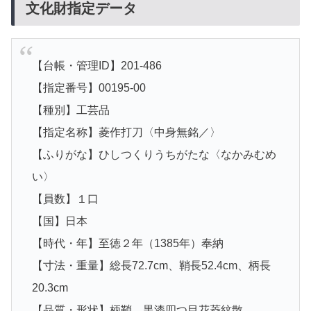
文化財指定データ
【台帳・管理ID】201-486
【指定番号】00195-00
【種別】工芸品
【指定名称】菱作打刀〈中身無銘／〉
【ふりがな】ひしつくりうちがたな〈なかみむめ
い〉
【員数】１口
【国】日本
【時代・年】至徳２年（1385年）奉納
【寸法・重量】総長72.7cm、鞘長52.4cm、柄長
20.3cm
【品質・形状】柄鞘 黒漆四つ目花菱紋散。