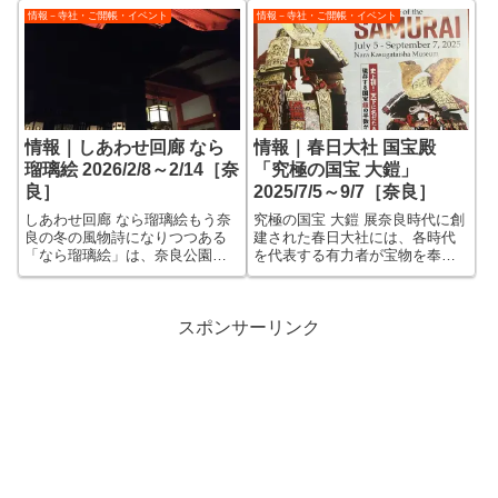
情報－寺社・ご開帳・イベント
情報－寺社・ご開帳・イベント
情報｜しあわせ回廊 なら
情報｜春日大社 国宝殿
瑠璃絵 2026/2/8～2/14［奈
「究極の国宝 大鎧」
良］
2025/7/5～9/7［奈良］
しあわせ回廊 なら瑠璃絵もう奈
究極の国宝 大鎧 展奈良時代に創
良の冬の風物詩になりつつある
建された春日大社には、各時代
「なら瑠璃絵」は、奈良公園一
を代表する有力者が宝物を奉納
帯で開催されるライトアップと
していて、数多くの武具や調度
夜間拝観のイベントです。 奈
品が国宝に指定されていま
良はお店が閉まるのが早めで、
す。 特に名のある武将の奉納
夜を持て余しがちなので、こう
した甲冑類は有名で、源義経奉
スポンサーリンク
いったイベントがあると一日が
納と伝わる大鎧や籠手をはじ
充実します。 ...
め、各時代を代表す...