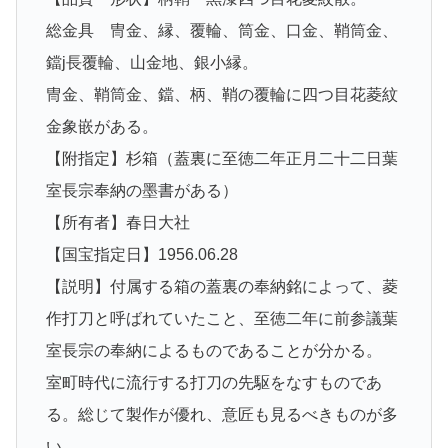
総金具 冑金、縁、覆輪、筒金、口金、鞘筒金、
鐺j長覆輪、山金地、銀小縁。
冑金、鞘筒金、鐺、柄、鞘の覆輪に四つ目花菱紋
金象嵌がある。
【附指定】杉箱（蓋裏に至徳二年正月二十二日葉
室長宗奉納の墨書がある）
【所有者】春日大社
【国宝指定日】1956.06.28
【説明】付属する箱の蓋裏の奉納銘によって、菱
作打刀と呼ばれていたこと、至徳二年に前参議葉
室長宗の奉納によるものであることが分かる。
室町時代に流行する打刀の先駆をなすものであ
る。総じて製作が優れ、意匠も見るべきものが多
い。