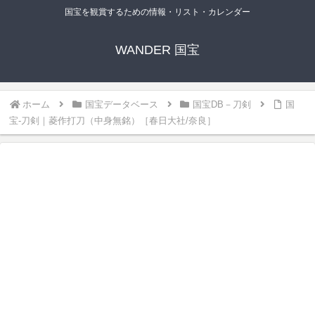
国宝を観賞するための情報・リスト・カレンダー
WANDER 国宝
ホーム
国宝データベース
国宝DB－刀剣
国
宝-刀剣｜菱作打刀（中身無銘）［春日大社/奈良］