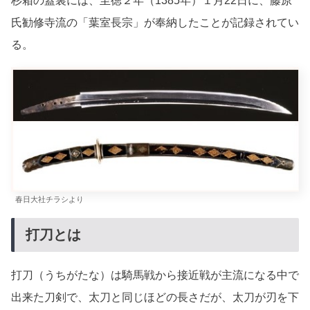
杉箱の蓋裏には、至徳２年（1385年）１月22日に、藤原
氏勧修寺流の「葉室長宗」が奉納したことが記録されてい
る。
春日大社チラシより
打刀とは
打刀（うちがたな）は騎馬戦から接近戦が主流になる中で
出来た刀剣で、太刀と同じほどの長さだが、太刀が刃を下