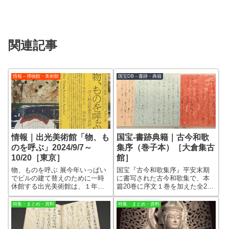
関連記事
情報－博物館・美術館
国宝DB－書跡・典籍
国宝-書跡典籍｜古今和歌
情報｜出光美術館「物、も
集序（巻子本）［大倉集古
のを呼ぶ」2024/9/7～
館］
10/20［東京］
国宝『古今和歌集序』平安末期
物、ものを呼ぶ 展今年いっぱい
に書写された古今和歌集で、本
でビルの建て替えのために一時
篇20巻に序文１巻を加えた全21
休館する出光美術館は、１年に
巻セットだったと考えられる
わたって自館の作品を紹介する
が、現在まで巻子本として残る
展覧会が企画されています。
特集・まとめ・資料
特集・まとめ・資料
のは大倉集古館所蔵の「序」の
今回は書画ということで、何年
み。 他は断簡として、額装に
か前に出光のコレクションに加
されたり手鑑に貼られ、各地の
わったプライス・コレクション