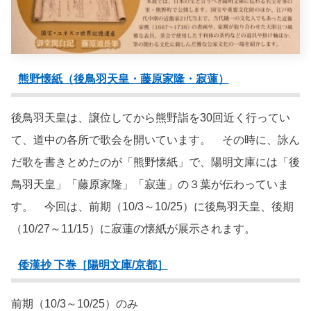
熊野懐紙（後鳥羽天皇・藤原家隆・寂蓮）
後鳥羽天皇は、譲位してから熊野詣を30回近く行ってい
て、道中の各所で歌会を開いています。 その時に、詠ん
だ歌を書きとめたのが「熊野懐紙」で、陽明文庫には「後
鳥羽天皇」「藤原家隆」「寂蓮」の３葉が伝わっていま
す。 今回は、前期（10/3～10/25）に後鳥羽天皇、後期
（10/27～11/15）に寂蓮の懐紙が展示されます。
倭漢抄 下巻［陽明文庫/京都］
前期（10/3～10/25）のみ