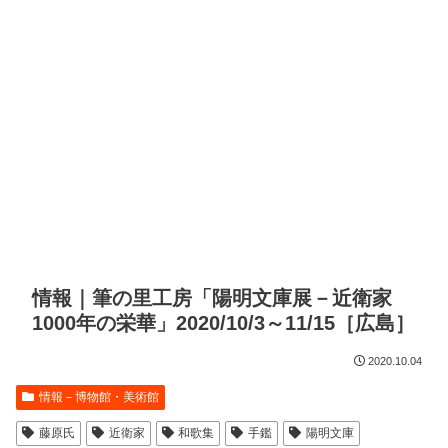
情報｜筆の里工房「陽明文庫展－近衛家
1000年の栄華」2020/10/3～11/15［広島］
2020.10.04
情報－博物館・美術館
藤原氏
近衛家
和歌集
手鑑
陽明文庫