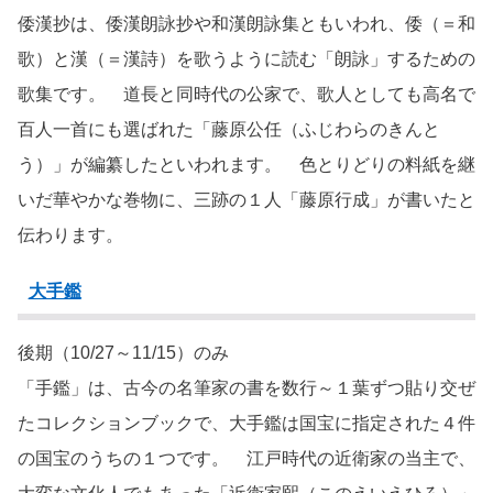
倭漢抄は、倭漢朗詠抄や和漢朗詠集ともいわれ、倭（＝和
歌）と漢（＝漢詩）を歌うように読む「朗詠」するための
歌集です。 道長と同時代の公家で、歌人としても高名で
百人一首にも選ばれた「藤原公任（ふじわらのきんと
う）」が編纂したといわれます。 色とりどりの料紙を継
いだ華やかな巻物に、三跡の１人「藤原行成」が書いたと
伝わります。
大手鑑
後期（10/27～11/15）のみ
「手鑑」は、古今の名筆家の書を数行～１葉ずつ貼り交ぜ
たコレクションブックで、大手鑑は国宝に指定された４件
の国宝のうちの１つです。 江戸時代の近衛家の当主で、