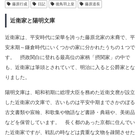
藤原行成
日記
後鳥羽上皇
藤原道長
近衛家と陽明文庫
近衛家は、平安時代に栄華を誇った藤原北家の末裔で、平
安末期～鎌倉時代にいくつかの家に分かれたうちの１つで
す。 摂政関白に登れる最高位の家柄「摂関家」の中で
も、近衛家は筆頭とされていて、明治に入ると公爵家とな
りました。
陽明文庫は、昭和初期に総理大臣を務めた近衛文麿が設立
した近衛家の文庫で、古いものは平安中期までさかのぼる
古文書類や宸翰、和歌集や物語など書跡・典籍や、美術品
などを保管しています。 長く都のあった京都に住んでい
た近衛家ですが、戦乱の時などは貴重な文物を疎開させた