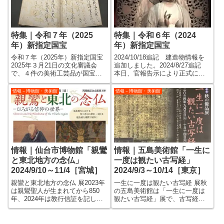
美術館博物館に...
や、２件の国宝...
特集｜令和７年（2025
特集｜令和６年（2024
年）新指定国宝
年）新指定国宝
令和７年（2025年）新指定国宝
2024/10/18追記 建造物情報を
2025年３月21日の文化審議会
追加しました。2024/8/27追記
で、４件の美術工芸品が国宝
本日、官報告示により正式に国
に、42件の美術工芸品が重要文
宝に指定されました。令和６年
化財に指定を答申したことが発
（2024年）新指定国宝2024年３
情報－博物館・美術館
情報－博物館・美術館
表されました。 実際に国宝や
月15日の文化審議会で、６件の
重要文化財に指定されるのは、
美術工芸品が国宝に、36件の美
官報告示のタイミングなので、
術工芸品が重...
まだ数か...
情報｜仙台市博物館「親鸞
情報｜五島美術館「一生に
と東北地方の念仏」
一度は観たい古写経」
2024/9/10～11/4［宮城］
2024/9/3～10/14［東京］
親鸞と東北地方の念仏 展2023年
一生に一度は観たい古写経 展秋
は親鸞聖人が生まれてから850
の五島美術館は「一生に一度は
年、2024年は教行信証を記して
観たい古写経」展で、古写経と
浄土真宗を立教したとする年か
聞くと地味で渋そうなイメージ
ら800年にあたり、昨年から今年
かもしれませんが、チラシを観
にかけて浄土真宗の寺院で法要
ると分かるように、和歌懐紙の