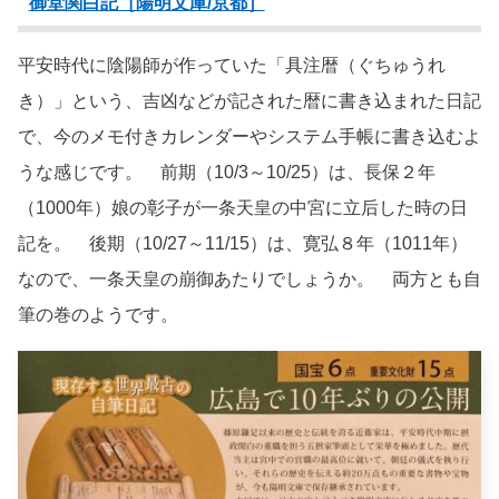
御堂関白記［陽明文庫/京都］
平安時代に陰陽師が作っていた「具注暦（ぐちゅうれ
き）」という、吉凶などが記された暦に書き込まれた日記
で、今のメモ付きカレンダーやシステム手帳に書き込むよ
うな感じです。 前期（10/3～10/25）は、長保２年
（1000年）娘の彰子が一条天皇の中宮に立后した時の日
記を。 後期（10/27～11/15）は、寛弘８年（1011年）
なので、一条天皇の崩御あたりでしょうか。 両方とも自
筆の巻のようです。