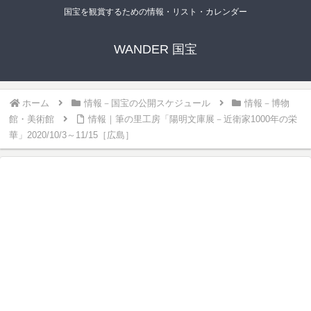
国宝を観賞するための情報・リスト・カレンダー
WANDER 国宝
ホーム
情報－国宝の公開スケジュール
情報－博物
館・美術館
情報｜筆の里工房「陽明文庫展－近衛家1000年の栄
華」2020/10/3～11/15［広島］