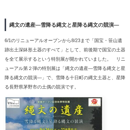
縄文の遺産―雪降る縄文と星降る縄文の競演―
6/1のリニューアルオープンから8/23まで「国宝・笹山遺
跡出土深鉢形土器のすべて」として、前後期で国宝の土器
を全て展示するという特別展が開かれていました。 リニ
ューアル第２弾の特別展は「縄文の遺産―雪降る縄文と星
降る縄文の競演―」で、雪降る十日町の縄文土器と、星降
る長野県茅野市の土偶の競演です。