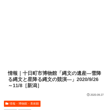
情報｜十日町市博物館「縄文の遺産―雪降
る縄文と星降る縄文の競演―」2020/9/26
～11/8［新潟］
2020.09.27
情報－博物館・美術館