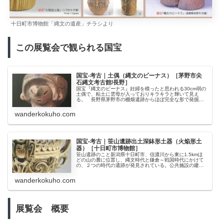
十日町市博物館「縄文の遺産」チラシより
この展覧会で観られる国宝
国宝-考古｜土偶（縄文のビーナス）［茅野市尖
石縄文考古館/長野］
国宝『縄文のビーナス』妊婦を模ったと思われる30cm弱の
土偶で、粘土に雲母が入っておりキラキラと輝いて見え
る。 長野県茅野市の棚畑遺跡からほぼ完全な形で発掘さ
れた。 集落の真ん中にある広場のような場所の小さい穴
の中から発掘された。下半身が大...
wanderkokuho.com
国宝-考古｜笹山遺跡出土深鉢形土器（火焔形土
器）［十日町市博物館］
笹山遺跡のこと新潟県十日町市、信濃川から東に1.5kmほ
どの山の麓に位置し、縄文時代と鎌倉～戦国時代にかけて
の、２つの時代の遺跡が発見されている。公共施設の建設
で発見され、昭和55年（1980年）～昭和61年（1986年）
に大規模な発掘調査...
wanderkokuho.com
展覧会 概要