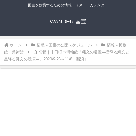
国宝を観賞するための情報・リスト・カレンダー
WANDER 国宝
ホーム
情報－国宝の公開スケジュール
情報－博物
館・美術館
情報｜十日町市博物館「縄文の遺産―雪降る縄文と
星降る縄文の競演―」2020/9/26～11/8［新潟］