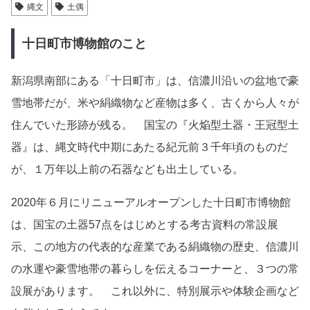
縄文
土偶
十日町市博物館のこと
新潟県南部にある「十日町市」は、信濃川沿いの盆地で豪
雪地帯だが、米や絹織物など産物は多く、古くから人々が
住んでいた形跡が残る。 国宝の『火焔型土器・王冠型土
器』は、縄文時代中期にあたる紀元前３千年頃のものだ
が、１万年以上前の石器なども出土している。
2020年６月にリニューアルオープンした十日町市博物館
は、国宝の土器57点をはじめとする考古資料の常設展
示、この地方の代表的な産業である絹織物の歴史、信濃川
の水運や豪雪地帯の暮らしを伝えるコーナーと、３つの常
設展があります。 これ以外に、特別展示や体験企画など