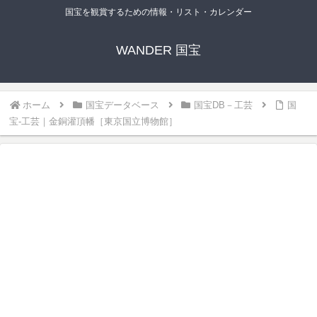
国宝を観賞するための情報・リスト・カレンダー
WANDER 国宝
ホーム
国宝データベース
国宝DB－工芸
国
宝-工芸｜金銅灌頂幡［東京国立博物館］