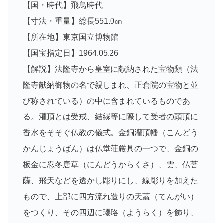
【国・時代】飛鳥時代
【寸法・重量】総長551.0㎝
【所在地】東京国立博物館
【国宝指定日】1964.05.26
【解説】法隆寺から皇室に献納された宝物類（法
隆寺献納御物の名で親しまれ、正倉院の宝物と並
び称されている）の中に含まれているものであ
る。灌頂とは受戒、結縁等に際して受者の頭頂に
香水をそそぐ仏教の儀式。金銅灌頂幡（こんどう
かんじょうばん）は仏堂荘厳具の一つで、金銅の
板金に忍冬唐草（にんどうからくさ）、雲、仏菩
薩、飛天などを透かし彫りにし、線彫りを加えた
もので、上部に四方流れ造りの天蓋（てんがい）
をつくり、その四辺に瓔珞（ようらく）を飾り、