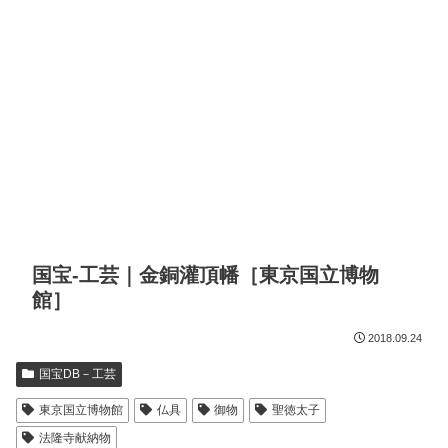
国宝-工芸｜金銅灌頂幡［東京国立博物
館］
2018.09.24
国宝DB－工芸
東京国立博物館
仏具
御物
聖徳太子
法隆寺献納物