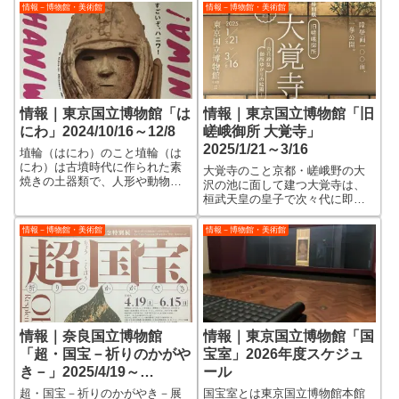
情報－博物館・美術館
情報－博物館・美術館
情報｜東京国立博物館「は
情報｜東京国立博物館「旧
にわ」2024/10/16～12/8
嵯峨御所 大覚寺」
2025/1/21～3/16
埴輪（はにわ）のこと埴輪（は
にわ）は古墳時代に作られた素
大覚寺のこと京都・嵯峨野の大
焼きの土器類で、人形や動物、
沢の池に面して建つ大覚寺は、
家や船などをかたどったものか
桓武天皇の皇子で次々代に即位
ら、柱のような円筒埴輪まで
した嵯峨天皇が離宮を営んだこ
様々な形と大きさのものが発見
とに始まります。 この大きい
情報－博物館・美術館
情報－博物館・美術館
されています。埴輪の国宝第１
大沢の池は、なんと嵯峨天皇が
号は、はにわ展のメインビジュ
離宮の庭園に造営した人工池な
アルになっている『...
んだそうです。 お月見の時に
は龍頭鷁首舟で平...
情報｜奈良国立博物館
情報｜東京国立博物館「国
「超・国宝－祈りのかがや
宝室」2026年度スケジュ
き－」2025/4/19～
ール
6/15［奈良］
超・国宝－祈りのかがやき－展
国宝室とは東京国立博物館本館