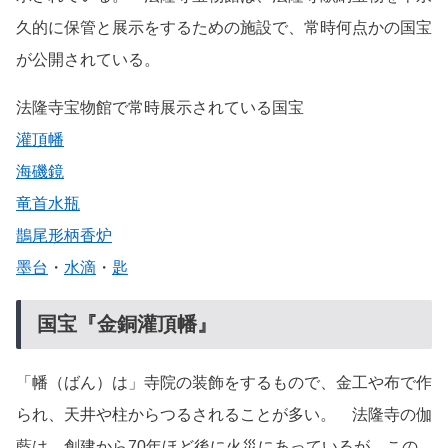
久的に保管と展示をするための施設で、常時何点かの国宝
が公開されている。
法隆寺宝物館で常時展示されている国宝
灌頂幡
海磯鏡
竜首水瓶
鵲尾形柄香炉
墨台
・
水滴
・
匙
国宝『金銅灌頂幡』
「幡（ばん）は」寺院の装飾をするもので、金工や布で作
られ、天井や柱からつるされることが多い。 法隆寺の伽
藍は、創建から70年ほど後に火災にあっているが、この