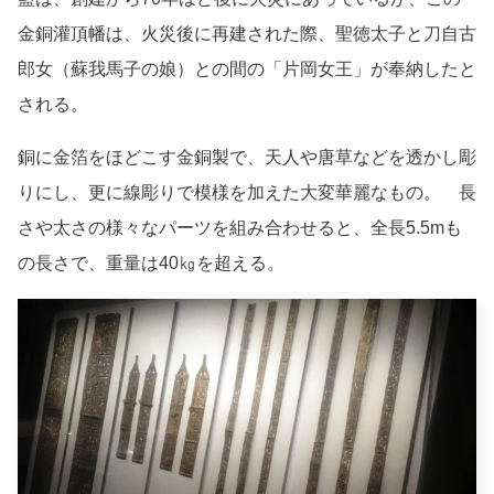
金銅灌頂幡は、火災後に再建された際、聖徳太子と刀自古
郎女（蘇我馬子の娘）との間の「片岡女王」が奉納したと
される。
銅に金箔をほどこす金銅製で、天人や唐草などを透かし彫
りにし、更に線彫りで模様を加えた大変華麗なもの。 長
さや太さの様々なパーツを組み合わせると、全長5.5mも
の長さで、重量は40㎏を超える。