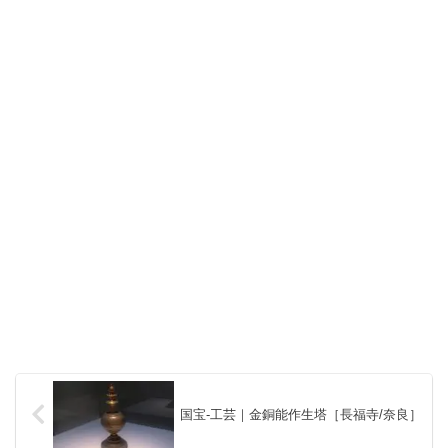
国宝-工芸｜金銅能作生塔［長福寺/奈良］