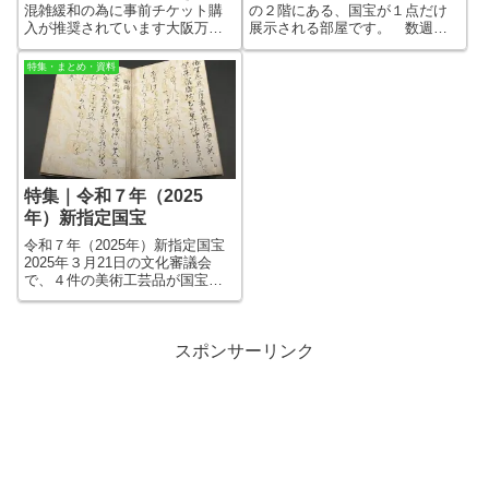
混雑緩和の為に事前チケット購
の２階にある、国宝が１点だけ
入が推奨されています大阪万博
展示される部屋です。 数週間
の開幕にあわせるように、関西
～１ヶ月ほどで展示替えがあ
では大規模な展覧会があちこち
り、東京国立博物館が所蔵また
特集・まとめ・資料
で開かれています。 奈良国立
は寄託されている国宝から、年
博物館でも110件の国宝と20件の
に十数件が公開されます。 部
重要文化財を集めた「超・国
屋の中央には椅子があり、落ち
宝」展が開か...
着いた雰囲気の中で...
特集｜令和７年（2025
年）新指定国宝
令和７年（2025年）新指定国宝
2025年３月21日の文化審議会
で、４件の美術工芸品が国宝
に、42件の美術工芸品が重要文
化財に指定を答申したことが発
表されました。 実際に国宝や
重要文化財に指定されるのは、
スポンサーリンク
官報告示のタイミングなので、
まだ数か...