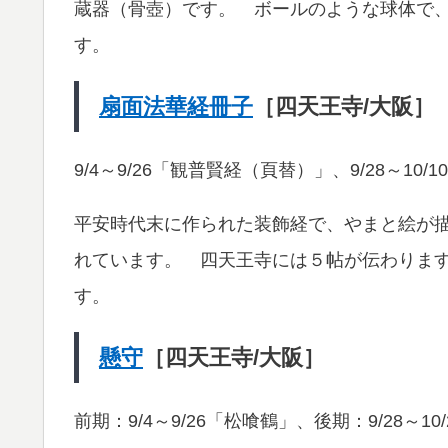
蔵器（骨壺）です。 ボールのような球体で、
す。
扇面法華経冊子
［四天王寺/大阪］
9/4～9/26「観普賢経（頁替）」、9/28～10/
平安時代末に作られた装飾経で、やまと絵が
れています。 四天王寺には５帖が伝わりま
す。
懸守
［四天王寺/大阪］
前期：9/4～9/26「松喰鶴」、後期：9/28～10