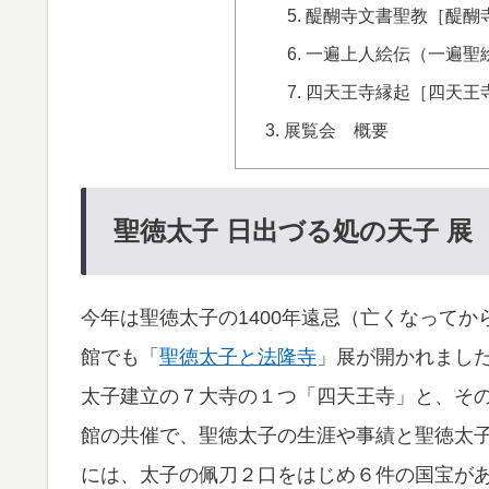
醍醐寺文書聖教［醍醐寺
一遍上人絵伝（一遍聖
四天王寺縁起［四天王寺
展覧会 概要
聖徳太子 日出づる処の天子 展
今年は聖徳太子の1400年遠忌（亡くなってか
館でも「
聖徳太子と法隆寺
」展が開かれまし
太子建立の７大寺の１つ「四天王寺」と、そ
館の共催で、聖徳太子の生涯や事績と聖徳太
には、太子の佩刀２口をはじめ６件の国宝が