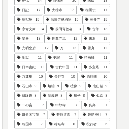
秘仏
34
肖像画
20
宋版
18
日記
17
大徳寺
17
相州伝
17
鳥獣座
15
法隆寺献納物
15
三井寺
15
永青文庫
14
前田育徳会
13
古筆
13
楽器
13
世尊寺流
12
来派
12
光明皇后
12
刀
12
雪舟
12
地獄
11
史記
11
詩画軸
11
日本書紀
11
古代中国
11
多宝塔
11
万葉集
10
長谷寺
10
源頼朝
10
石山寺
9
埴輪
9
檀像
9
南山城
9
修験道
8
源義経
8
厨子
8
似絵
8
一の宮
7
中尊寺
7
良弁
7
鎌倉国宝館
7
菅原道真
7
厳島神社
7
相国寺
7
称名寺
6
役行者
6