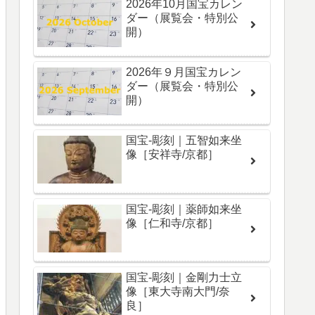
2026年10月国宝カレン
ダー（展覧会・特別公
開）
2026年９月国宝カレン
ダー（展覧会・特別公
開）
国宝-彫刻｜五智如来坐
像［安祥寺/京都］
国宝-彫刻｜薬師如来坐
像［仁和寺/京都］
国宝-彫刻｜金剛力士立
像［東大寺南大門/奈
良］