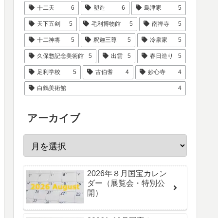
十二天
6
塑造
6
島津家
5
天下五剣
5
毛利博物館
5
南禅寺
5
十二神将
5
釈迦三尊
5
冷泉家
5
久保惣記念美術館
5
出雲
5
春日造り
5
足利学校
5
古伯耆
4
妙心寺
4
白鶴美術館
4
アーカイブ
2026年８月国宝カレン
ダー（展覧会・特別公
開）