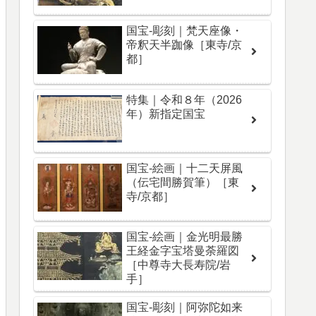
国宝-彫刻｜梵天座像・
帝釈天半跏像［東寺/京
都］
特集｜令和８年（2026
年）新指定国宝
国宝-絵画｜十二天屏風
（伝宅間勝賀筆）［東
寺/京都］
国宝-絵画｜金光明最勝
王経金字宝塔曼荼羅図
［中尊寺大長寿院/岩
手］
国宝-彫刻｜阿弥陀如来