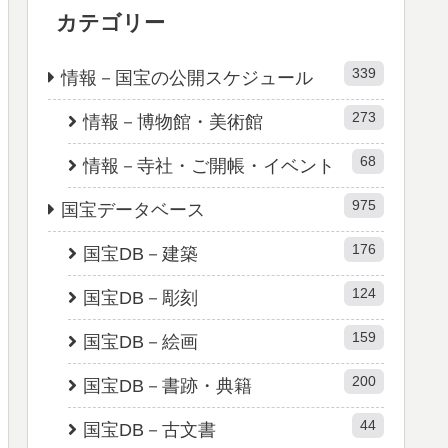
カテゴリー
339
情報－国宝の公開スケジュール
273
情報－博物館・美術館
68
情報－寺社・ご開帳・イベント
975
国宝データベース
176
国宝DB－建築
124
国宝DB－彫刻
159
国宝DB－絵画
200
国宝DB－書跡・典籍
44
国宝DB－古文書