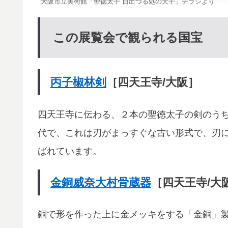
大阪市立美術館「聖徳太子 日出づる処の天子」チラシより
この展覧会で観られる国宝
丙子椒林剣
［四天王寺/大阪］
四天王寺に伝わる、２本の聖徳太子の剣のう
代で、これは刃がまっすぐな古い形式で、刃
ばれています。
金銅威奈大村骨蔵器
［四天王寺/大
銅で形を作った上に金メッキをする「金銅」