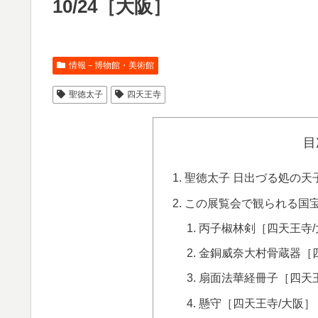
10/24［大阪］
情報－博物館・美術館
聖徳太子
四天王寺
目
聖徳太子 日出づる処の天子
この展覧会で観られる国
丙子椒林剣［四天王寺/
金銅威奈大村骨蔵器［
扇面法華経冊子［四天王
懸守［四天王寺/大阪］