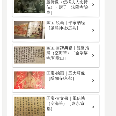
脇侍像（伝橘夫人念持
仏）・厨子［法隆寺/奈
良］
国宝-絵画｜平家納経
［厳島神社/広島］
国宝-書跡典籍｜聾瞽指
帰（空海筆）［金剛峯
寺/和歌山］
国宝-絵画｜五大尊像
［醍醐寺/京都］
国宝-古文書｜風信帖
（空海筆）［東寺/京
都］