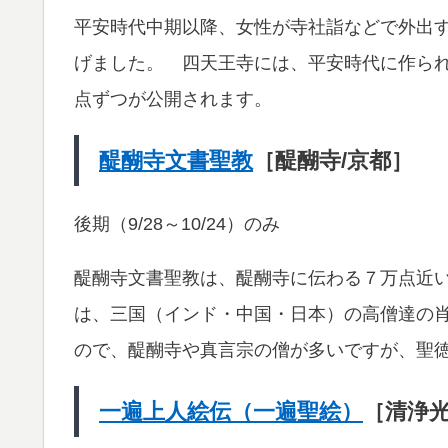
平安時代中期以降、女性が寺社詣などで外出
げました。 四天王寺には、平安時代に作ら
点ずつが公開されます。
醍醐寺文書聖教
［醍醐寺/京都］
後期（9/28～10/24）のみ
醍醐寺文書聖教は、醍醐寺に伝わる７万点近
は、三国（インド・中国・日本）の高僧達の
ので、醍醐寺や真言宗の僧が多いですが、聖
一遍上人絵伝（一遍聖絵）
［清浄光