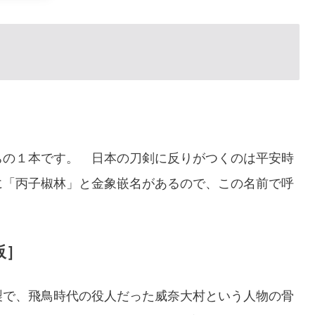
ちの１本です。 日本の刀剣に反りがつくのは平安時
に「丙子椒林」と金象嵌名があるので、この名前で呼
阪］
製で、飛鳥時代の役人だった威奈大村という人物の骨