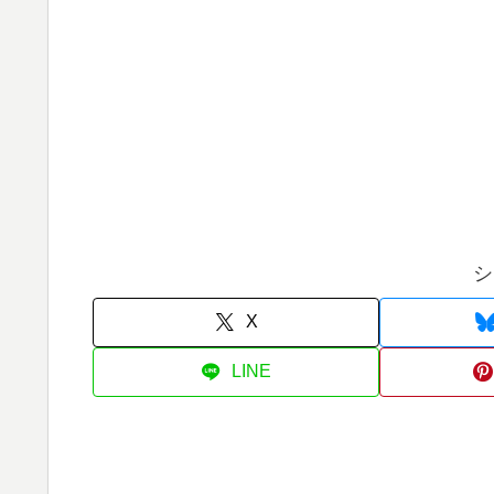
シ
X
LINE