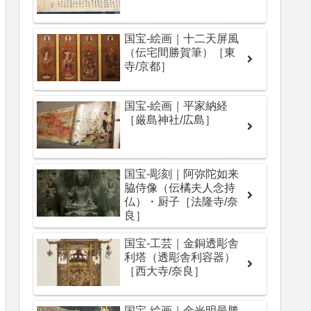
国宝-絵画｜十二天屏風
（伝宅間勝賀筆）［東
寺/京都］
国宝-絵画｜平家納経
［厳島神社/広島］
国宝-彫刻｜阿弥陀如来
脇侍像（伝橘夫人念持
仏）・厨子［法隆寺/奈
良］
国宝-工芸｜金銅透彫舎
利塔（透彫舎利容器）
［西大寺/奈良］
国宝-絵画｜金光明最勝