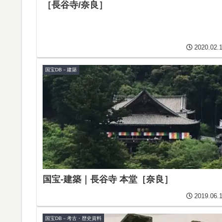
［長谷寺/奈良］
2020.02.
国宝DB－建築
国宝-建築｜長谷寺 本堂［奈良］
2019.06.
国宝DB－考古・歴史資料