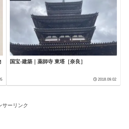
物
国宝-建築｜薬師寺 東塔［奈良］
05
2018.09.02
ンサーリンク