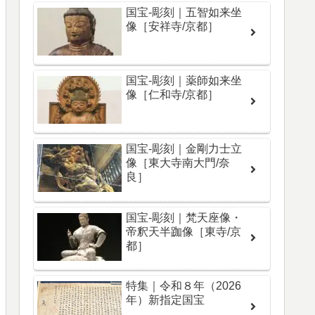
国宝-彫刻｜五智如来坐
像［安祥寺/京都］
国宝-彫刻｜薬師如来坐
像［仁和寺/京都］
国宝-彫刻｜金剛力士立
像［東大寺南大門/奈
良］
国宝-彫刻｜梵天座像・
帝釈天半跏像［東寺/京
都］
特集｜令和８年（2026
年）新指定国宝