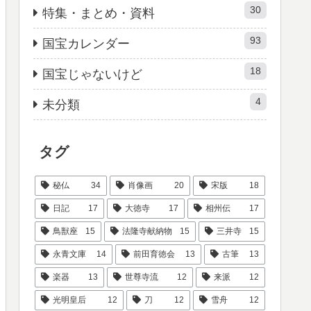
30
特集・まとめ・資料
93
国宝カレンダー
18
国宝じゃないけど
4
未分類
タグ
秘仏
34
肖像画
20
宋版
18
日記
17
大徳寺
17
相州伝
17
鳥獣座
15
法隆寺献納物
15
三井寺
15
永青文庫
14
前田育徳会
13
古筆
13
楽器
13
世尊寺流
12
来派
12
光明皇后
12
刀
12
雪舟
12