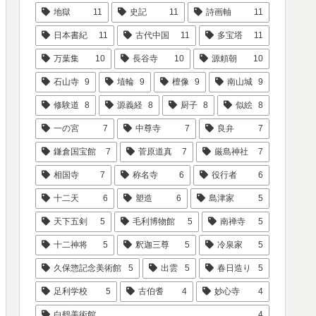
地獄
11
史記
11
詩画軸
11
日本書紀
11
古代中国
11
多宝塔
11
万葉集
10
長谷寺
10
源頼朝
10
石山寺
9
埴輪
9
檀像
9
南山城
9
修験道
8
源義経
8
厨子
8
似絵
8
一の宮
7
中尊寺
7
良弁
7
鎌倉国宝館
7
菅原道真
7
厳島神社
7
相国寺
7
称名寺
6
役行者
6
十二天
6
塑造
6
島津家
5
天下五剣
5
毛利博物館
5
南禅寺
5
十二神将
5
釈迦三尊
5
冷泉家
5
久保惣記念美術館
5
出雲
5
春日造り
5
足利学校
5
古伯耆
4
妙心寺
4
白鶴美術館
4