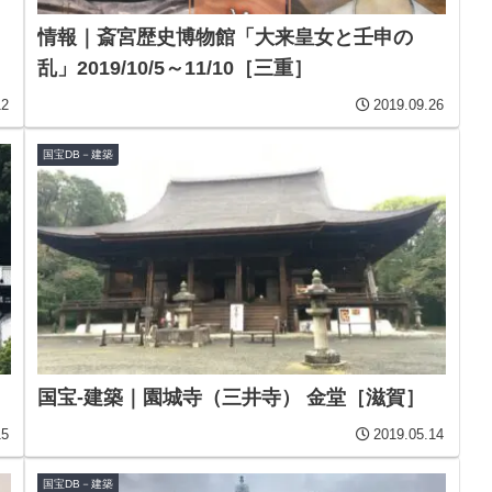
情報｜斎宮歴史博物館「大来皇女と壬申の
乱」2019/10/5～11/10［三重］
12
2019.09.26
国宝DB－建築
国宝-建築｜園城寺（三井寺） 金堂［滋賀］
15
2019.05.14
国宝DB－建築