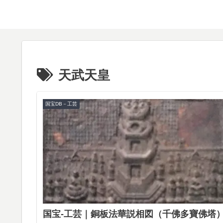
天武天皇
国宝DB－工芸
国宝-工芸｜銅板法華説相図（千佛多寶佛塔