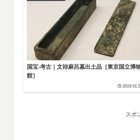
国宝-考古｜文祢麻呂墓出土品［東京国立博
館］
2019.01.
スポ