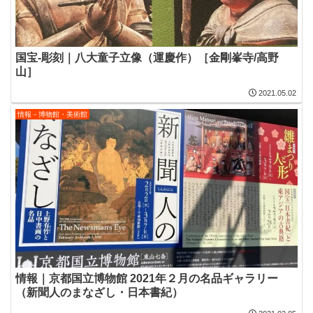
国宝-彫刻｜八大童子立像（運慶作）［金剛峯寺/高野
山］
2021.05.02
情報－博物館・美術館
情報｜京都国立博物館 2021年２月の名品ギャラリー
（新聞人のまなざし・日本書紀）