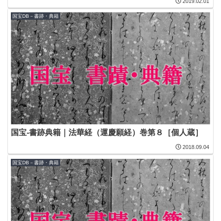
2019.02.01
国宝DB－書跡・典籍
国宝-書跡典籍｜法華経（運慶願経）巻第８［個人蔵］
2018.09.04
国宝DB－書跡・典籍