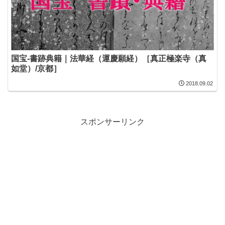
国宝-書跡典籍｜法華経（運慶願経）［真正極楽寺（真
如堂）/京都］
2018.09.02
スポンサーリンク