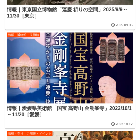
情報｜東京国立博物館「運慶 祈りの空間」2025/9/9～
11/30［東京］
2025.09.06
情報－博物館・美術館
情報｜愛媛県美術館「国宝 高野山 金剛峯寺」2022/10/1
～11/20［愛媛］
2022.10.12
情報－寺社・ご開帳・イベント