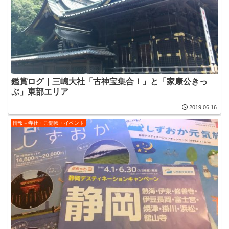
鑑賞ログ｜三嶋大社「古神宝集合！」と「家康公きっ
ぷ」東部エリア
2019.06.16
情報－寺社・ご開帳・イベント