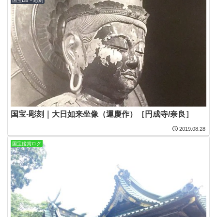
国宝DB－彫刻
国宝-彫刻｜大日如来坐像（運慶作）［円成寺/奈良］
2019.08.28
国宝鑑賞ログ