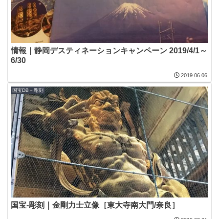
情報｜静岡デスティネーションキャンペーン 2019/4/1～
6/30
2019.06.06
国宝DB－彫刻
国宝-彫刻｜金剛力士立像［東大寺南大門/奈良］