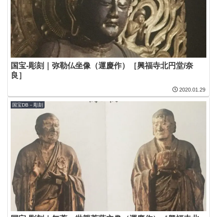
国宝-彫刻｜弥勒仏坐像（運慶作）［興福寺北円堂/奈
良］
2020.01.29
国宝DB－彫刻