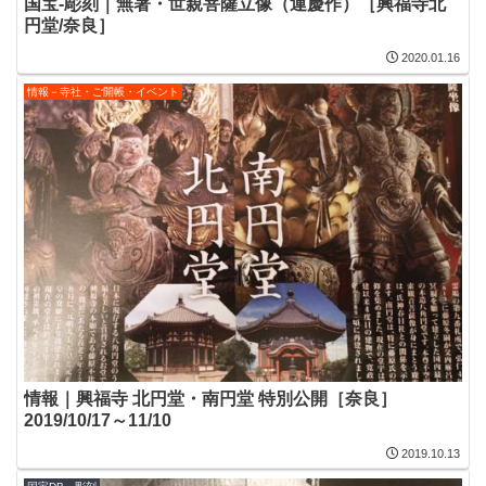
国宝-彫刻｜無著・世親菩薩立像（運慶作）［興福寺北
円堂/奈良］
2020.01.16
情報－寺社・ご開帳・イベント
情報｜興福寺 北円堂・南円堂 特別公開［奈良］
2019/10/17～11/10
2019.10.13