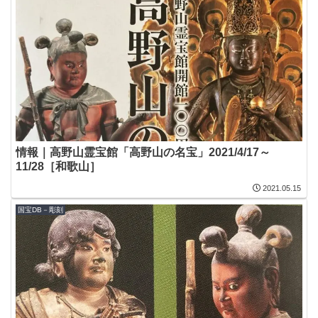
情報｜高野山霊宝館「高野山の名宝」2021/4/17～
11/28［和歌山］
2021.05.15
国宝DB－彫刻