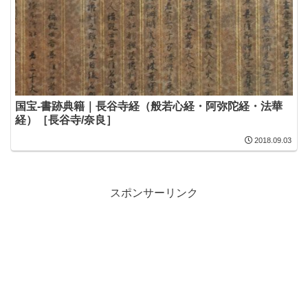
国宝-書跡典籍｜長谷寺経（般若心経・阿弥陀経・法華
経）［長谷寺/奈良］
2018.09.03
スポンサーリンク