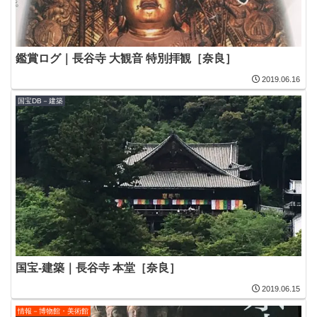
鑑賞ログ｜長谷寺 大観音 特別拝観［奈良］
2019.06.16
国宝DB－建築
国宝-建築｜長谷寺 本堂［奈良］
2019.06.15
情報－博物館・美術館