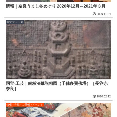
情報｜奈良うまし冬めぐり 2020年12月～2021年３月
2020.11.24
国宝DB－工芸
国宝-工芸｜銅板法華説相図（千佛多寶佛塔）［長谷寺/
奈良］
2020.02.12
情報－寺社・ご開帳・イベント