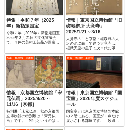
特集｜令和７年（2025
情報｜東京国立博物館「旧
年）新指定国宝
嵯峨御所 大覚寺」
2025/1/21～3/16
令和７年（2025年）新指定国宝
2025年３月21日の文化審議会
大覚寺のこと京都・嵯峨野の大
で、４件の美術工芸品が国宝
沢の池に面して建つ大覚寺は、
に、42件の美術工芸品が重要文
桓武天皇の皇子で次々代に即位
化財に指定を答申したことが発
した嵯峨天皇が離宮を営んだこ
表されました。 実際に国宝や
とに始まります。 この大きい
情報－博物館・美術館
情報－博物館・美術館
重要文化財に指定されるのは、
大沢の池は、なんと嵯峨天皇が
官報告示のタイミングなので、
離宮の庭園に造営した人工池な
まだ数か...
んだそうです。 お月見の時に
は龍頭鷁首舟で平...
情報｜京都国立博物館「宋
情報｜東京国立博物館「国
元仏画」2025/9/20～
宝室」2026年度スケジュ
11/16［京都］
ール
特別展「宋元仏画」秋の京都国
国宝室とは東京国立博物館本館
立博物館の特別展は「宋元仏
の２階にある、国宝が１点だけ
画」です。 宋元というのは中
展示される部屋です。 数週間
国の宋時代と元時代のことで、
～１ヶ月ほどで展示替えがあ
日本の平安中期～室町初期頃に
り、東京国立博物館が所蔵また