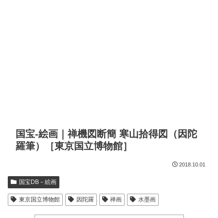
国宝-絵画｜禅機図断簡 寒山拾得図（因陀
羅筆）［東京国立博物館］
2018.10.01
国宝DB－絵画
東京国立博物館
因陀羅
禅画
水墨画