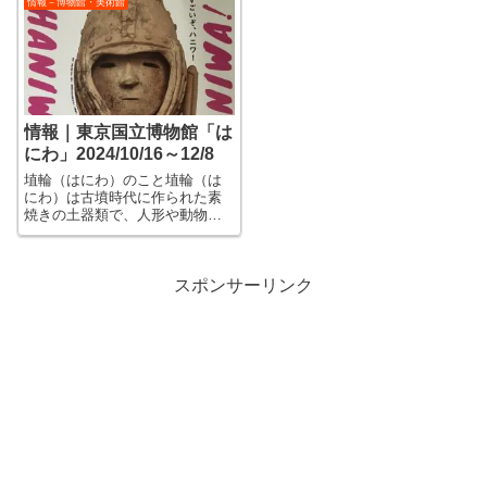
情報－博物館・美術館
あたり、宋～元時代は文化が発
は寄託されている国宝から、年
展した時代で、特に絵画や陶芸
に十数件が公開されます。 部
で新しい様式が生まれ、禅宗が
屋の中央には椅子があり、落ち
興隆した時期なので...
着いた雰囲気の中で...
情報｜東京国立博物館「は
にわ」2024/10/16～12/8
埴輪（はにわ）のこと埴輪（は
にわ）は古墳時代に作られた素
焼きの土器類で、人形や動物、
家や船などをかたどったものか
ら、柱のような円筒埴輪まで
様々な形と大きさのものが発見
されています。埴輪の国宝第１
スポンサーリンク
号は、はにわ展のメインビジュ
アルになっている『...