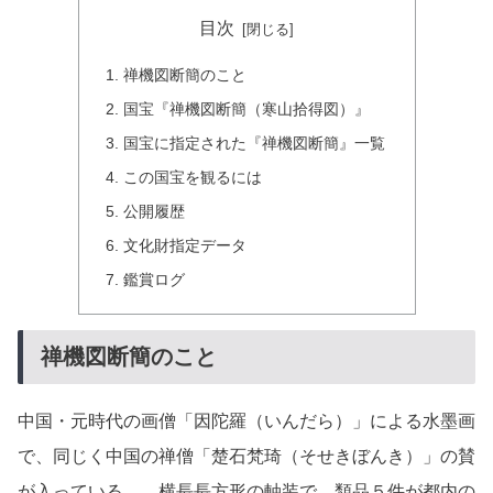
目次
禅機図断簡のこと
国宝『禅機図断簡（寒山拾得図）』
国宝に指定された『禅機図断簡』一覧
この国宝を観るには
公開履歴
文化財指定データ
鑑賞ログ
禅機図断簡のこと
中国・元時代の画僧「因陀羅（いんだら）」による水墨画
で、同じく中国の禅僧「楚石梵琦（そせきぼんき）」の賛
が入っている。 横長長方形の軸装で、類品５件が都内の