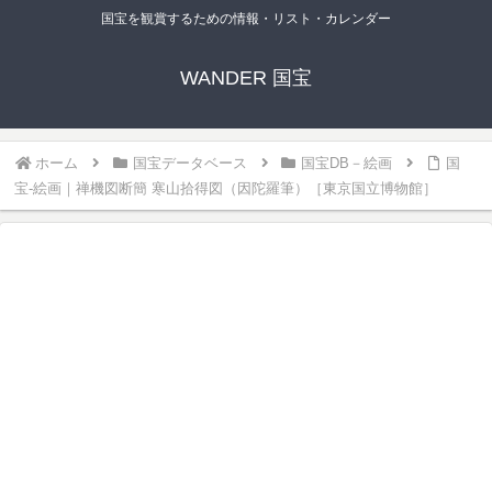
国宝を観賞するための情報・リスト・カレンダー
WANDER 国宝
ホーム
国宝データベース
国宝DB－絵画
国
宝-絵画｜禅機図断簡 寒山拾得図（因陀羅筆）［東京国立博物館］