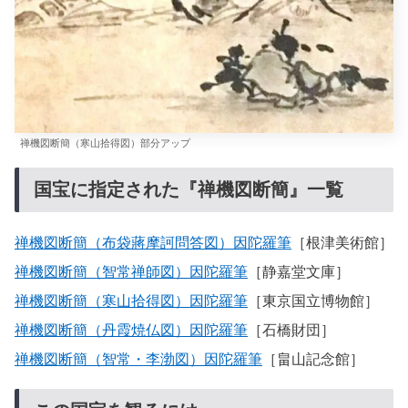
禅機図断簡（寒山拾得図）部分アップ
国宝に指定された『禅機図断簡』一覧
禅機図断簡（布袋蔣摩訶問答図）因陀羅筆
［根津美術館］
禅機図断簡（智常禅師図）因陀羅筆
［静嘉堂文庫］
禅機図断簡（寒山拾得図）因陀羅筆
［東京国立博物館］
禅機図断簡（丹霞焼仏図）因陀羅筆
［石橋財団］
禅機図断簡（智常・李渤図）因陀羅筆
［畠山記念館］