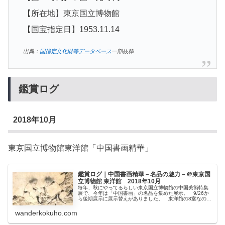
【所在地】東京国立博物館
【国宝指定日】1953.11.14
出典：
国指定文化財等データベース
一部抜粋
鑑賞ログ
2018年10月
東京国立博物館東洋館「中国書画精華」
鑑賞ログ｜中国書画精華－名品の魅力－＠東京国
立博物館 東洋館 2018年10月
毎年、秋にやってるらしい東京国立博物館の中国美術特集
展で、今年は「中国書画」の名品を集めた展示。 9/26か
ら後期展示に展示替えがありました。 東洋館の8室なので
もちろん通常料金￥600で観られますが、かなりの国宝
率！ 他の美術館・博物館だ...
wanderkokuho.com