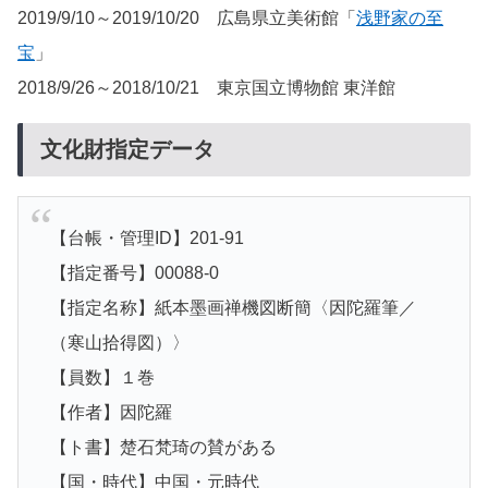
2019/9/10～2019/10/20 広島県立美術館「
浅野家の至
宝
」
2018/9/26～2018/10/21 東京国立博物館 東洋館
文化財指定データ
【台帳・管理ID】201-91
【指定番号】00088-0
【指定名称】紙本墨画禅機図断簡〈因陀羅筆／
（寒山拾得図）〉
【員数】１巻
【作者】因陀羅
【ト書】楚石梵琦の賛がある
【国・時代】中国・元時代