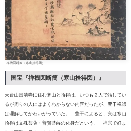
禅機図断簡（寒山拾得図）
国宝『禅機図断簡（寒山拾得図）』
天台山国清寺に住む寒山と拾得は、いつも２人で話してい
るが周りの人にはよくわからない内容だったが、豊干禅師
は理解してかわいがっていた。 豊干によると、実は寒山
拾得は文殊菩薩・普賢菩薩の化身だという。 禅宗で好ま