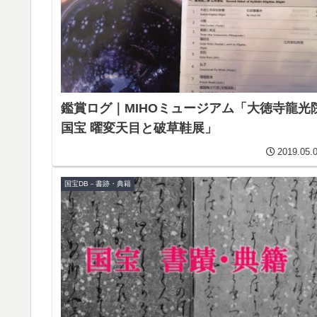
鑑賞ログ｜MIHOミュージアム「大徳寺龍光
国宝 曜変天目と破草鞋展」
2019.05.
国宝DB－書跡・典籍