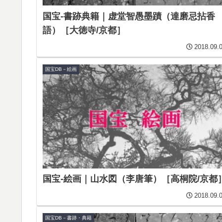
国宝-書跡典籍｜虚堂智愚墨蹟（達磨忌拈香
語）［大徳寺/京都］
2018.09.
国宝DB－絵画
国宝-絵画｜山水図（李唐筆）［高桐院/京都
2018.09.
国宝DB－書跡・典籍