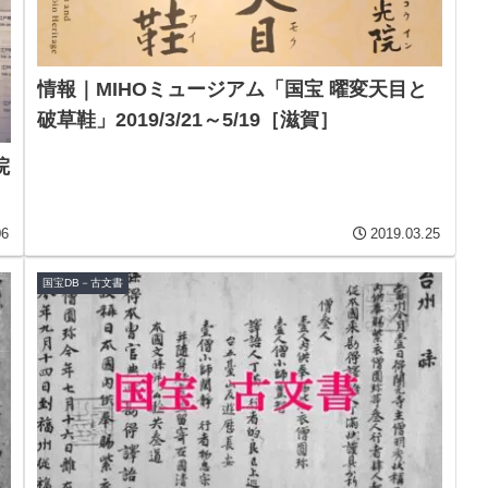
情報｜MIHOミュージアム「国宝 曜変天目と
破草鞋」2019/3/21～5/19［滋賀］
院
06
2019.03.25
国宝DB－古文書