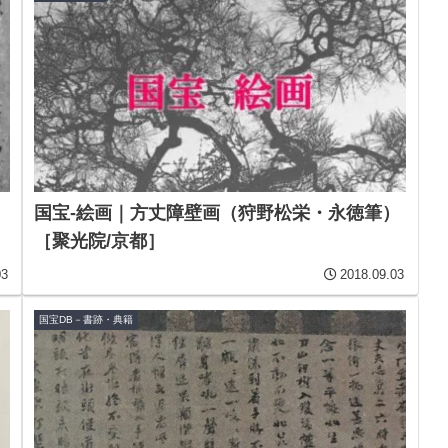
）
国宝-絵画｜方丈障壁画（狩野松栄・永徳筆）
［聚光院/京都］
03
2018.09.03
国宝DB－書跡・典籍