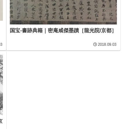
国宝-書跡典籍｜密庵咸傑墨蹟［龍光院/京都］
03
2018.09.03
京