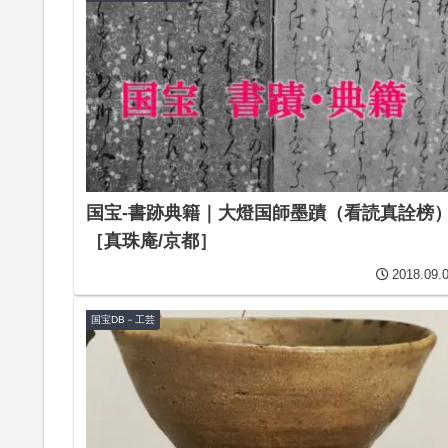
国宝-書跡典籍｜大燈国師墨蹟（看読真詮榜
［真珠庵/京都］
2018.09.
国宝DB－工芸