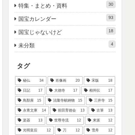
30
特集・まとめ・資料
93
国宝カレンダー
18
国宝じゃないけど
4
未分類
タグ
秘仏
34
肖像画
20
宋版
18
日記
17
大徳寺
17
相州伝
17
鳥獣座
15
法隆寺献納物
15
三井寺
15
永青文庫
14
前田育徳会
13
古筆
13
楽器
13
世尊寺流
12
来派
12
光明皇后
12
刀
12
雪舟
12