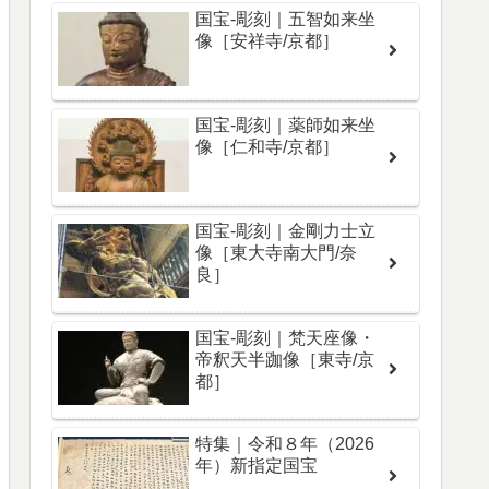
国宝-彫刻｜五智如来坐
像［安祥寺/京都］
国宝-彫刻｜薬師如来坐
像［仁和寺/京都］
国宝-彫刻｜金剛力士立
像［東大寺南大門/奈
良］
国宝-彫刻｜梵天座像・
帝釈天半跏像［東寺/京
都］
特集｜令和８年（2026
年）新指定国宝