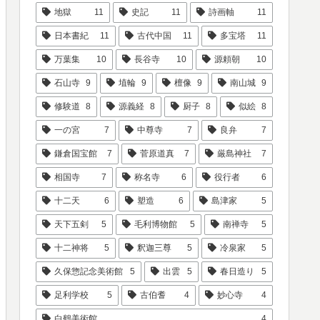
地獄
11
史記
11
詩画軸
11
日本書紀
11
古代中国
11
多宝塔
11
万葉集
10
長谷寺
10
源頼朝
10
石山寺
9
埴輪
9
檀像
9
南山城
9
修験道
8
源義経
8
厨子
8
似絵
8
一の宮
7
中尊寺
7
良弁
7
鎌倉国宝館
7
菅原道真
7
厳島神社
7
相国寺
7
称名寺
6
役行者
6
十二天
6
塑造
6
島津家
5
天下五剣
5
毛利博物館
5
南禅寺
5
十二神将
5
釈迦三尊
5
冷泉家
5
久保惣記念美術館
5
出雲
5
春日造り
5
足利学校
5
古伯耆
4
妙心寺
4
白鶴美術館
4