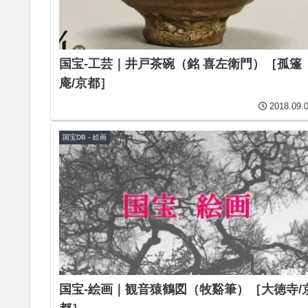
国宝-工芸｜井戸茶碗（銘 喜左衛門）［孤篷
庵/京都］
2018.09.
国宝DB－絵画
国宝-絵画｜観音猿鶴図（牧谿筆）［大徳寺/