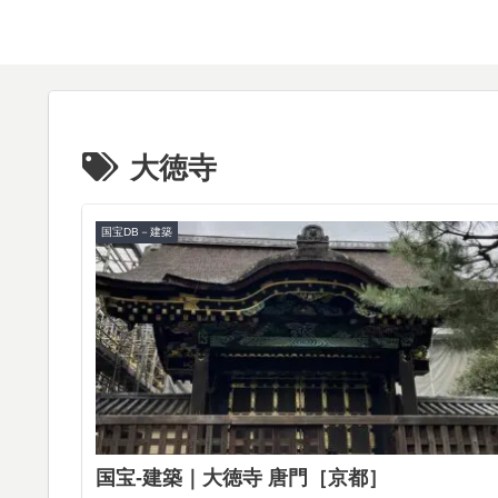
大徳寺
国宝DB－建築
国宝-建築｜大徳寺 唐門［京都］