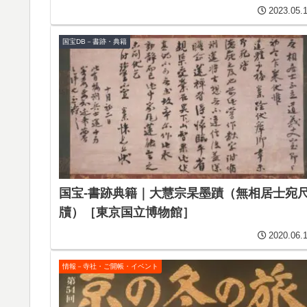
2023.05.
国宝DB－書跡・典籍
国宝-書跡典籍｜大慧宗杲墨蹟（無相居士宛
牘）［東京国立博物館］
2020.06.
情報－寺社・ご開帳・イベント