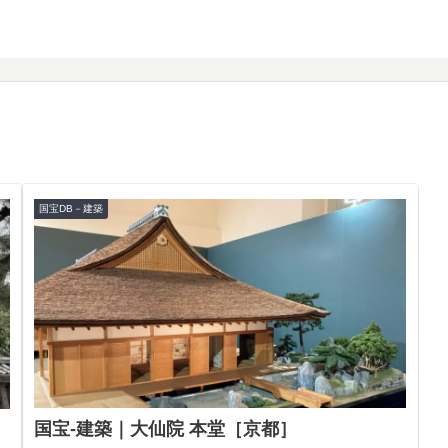
国宝DB－建築
国宝-建築｜大仙院 本堂［京都］