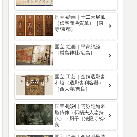
国宝-絵画｜十二天屏風
（伝宅間勝賀筆）［東
寺/京都］
国宝-絵画｜平家納経
［厳島神社/広島］
国宝-工芸｜金銅透彫舎
利塔（透彫舎利容器）
［西大寺/奈良］
国宝-彫刻｜阿弥陀如来
脇侍像（伝橘夫人念持
仏）・厨子［法隆寺/奈
良］
国宝-絵画｜金光明最勝