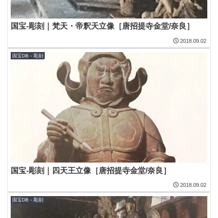
国宝-彫刻｜梵天・帝釈天立像［唐招提寺金堂/奈良］
2018.09.02
国宝DB－彫刻
国宝-彫刻｜四天王立像［唐招提寺金堂/奈良］
2018.09.02
国宝DB－彫刻