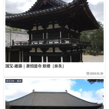
国宝-建築｜唐招提寺 鼓楼［奈良］
2019.01.20
国宝DB－建築