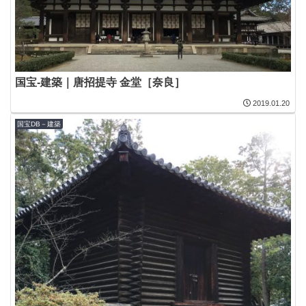
国宝-建築｜唐招提寺 金堂［奈良］
2019.01.20
国宝DB－建築