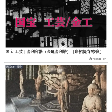
国宝-工芸｜舎利容器（金亀舎利塔）［唐招提寺/奈良］
2018.09.02
国宝DB－彫刻