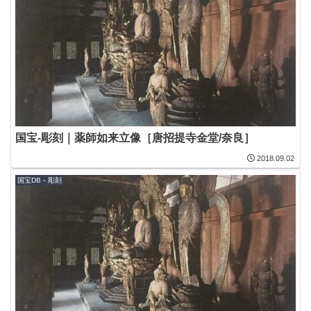
国宝-彫刻｜薬師如来立像［唐招提寺金堂/奈良］
2018.09.02
国宝DB－彫刻