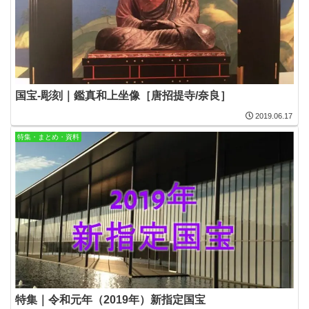
国宝-彫刻｜鑑真和上坐像［唐招提寺/奈良］
2019.06.17
特集・まとめ・資料
特集｜令和元年（2019年）新指定国宝