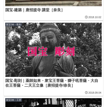
国宝-建築｜唐招提寺 講堂［奈良］
2018.10.02
国宝DB－彫刻
国宝-彫刻｜薬師如来・衆宝王菩薩・獅子吼菩薩・大自
在王菩薩・二天王立像［唐招提寺/奈良］
2018.09.04
国宝DB－工芸