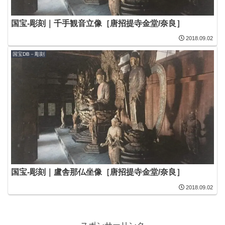
国宝-彫刻｜千手観音立像［唐招提寺金堂/奈良］
2018.09.02
国宝DB－彫刻
国宝-彫刻｜盧舎那仏坐像［唐招提寺金堂/奈良］
2018.09.02