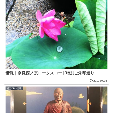
情報｜奈良西ノ京ロータスロード特別ご朱印巡り
2019.07.08
国宝DB－彫刻