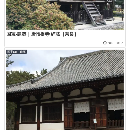
国宝-建築｜唐招提寺 経蔵［奈良］
2018.10.02
国宝DB－建築