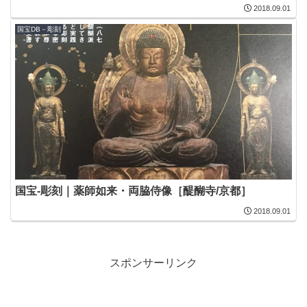
2018.09.01
国宝DB－彫刻
国宝-彫刻｜薬師如来・両脇侍像［醍醐寺/京都］
2018.09.01
スポンサーリンク