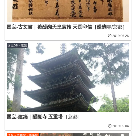
国宝-古文書｜後醍醐天皇宸翰 天長印信［醍醐寺/京都］
2019.06.26
国宝DB－建築
国宝-建築｜醍醐寺 五重塔［京都］
2019.05.04
情報－博物館・美術館