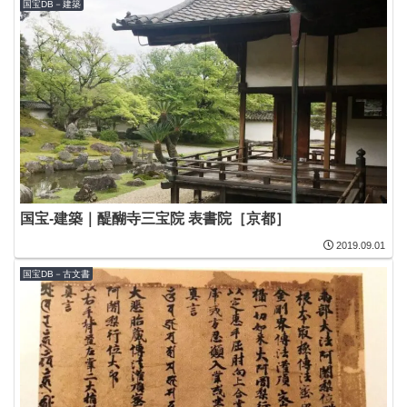
国宝DB－建築
国宝-建築｜醍醐寺三宝院 表書院［京都］
2019.09.01
国宝DB－古文書