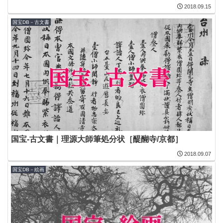
2018.09.15
国宝DB－古文書
国宝-古文書｜理源大師筆処分状［醍醐寺/京都］
2018.09.07
国宝DB－絵画