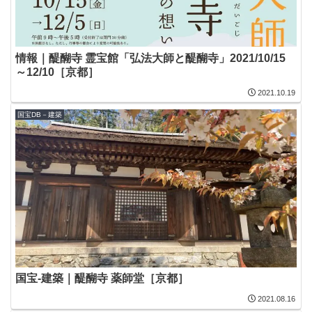
情報｜醍醐寺 霊宝館「弘法大師と醍醐寺」2021/10/15
～12/10［京都］
2021.10.19
国宝DB－建築
国宝-建築｜醍醐寺 薬師堂［京都］
2021.08.16