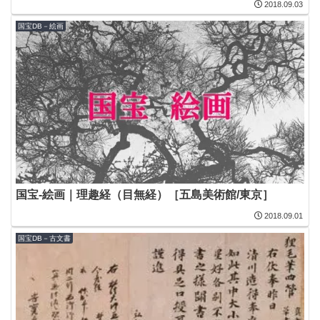
2018.09.03
国宝DB－絵画
国宝-絵画｜理趣経（目無経）［五島美術館/東京］
2018.09.01
国宝DB－古文書