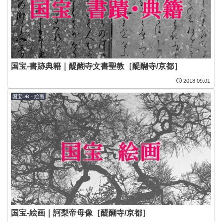
国宝-書跡典籍｜醍醐寺文書聖教［醍醐寺/京都］
2018.09.01
国宝DB－絵画
国宝-絵画｜訶梨帝母像［醍醐寺/京都］