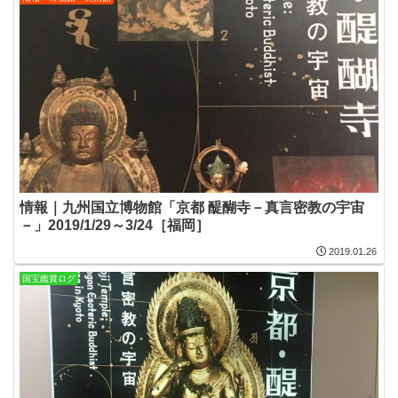
情報｜九州国立博物館「京都 醍醐寺－真言密教の宇宙
－」2019/1/29～3/24［福岡］
2019.01.26
国宝鑑賞ログ