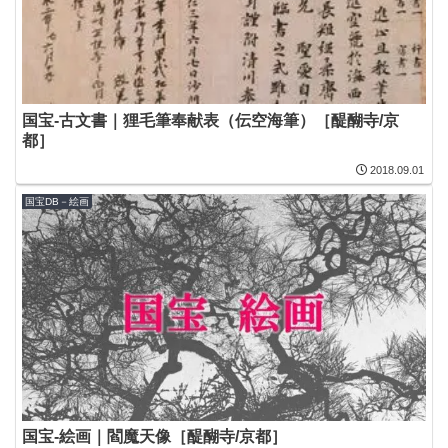
国宝-古文書｜狸毛筆奉献表（伝空海筆）［醍醐寺/京
都］
2018.09.01
国宝DB－絵画
国宝-絵画｜閻魔天像［醍醐寺/京都］