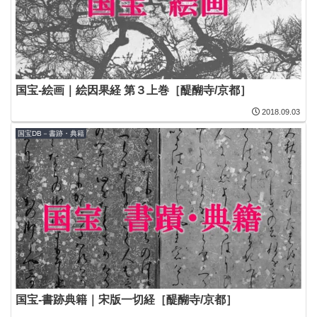
国宝-絵画｜絵因果経 第３上巻［醍醐寺/京都］
2018.09.03
国宝DB－書跡・典籍
国宝-書跡典籍｜宋版一切経［醍醐寺/京都］