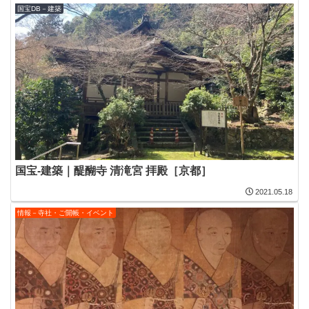
国宝DB－建築
国宝-建築｜醍醐寺 清滝宮 拝殿［京都］
2021.05.18
情報－寺社・ご開帳・イベント