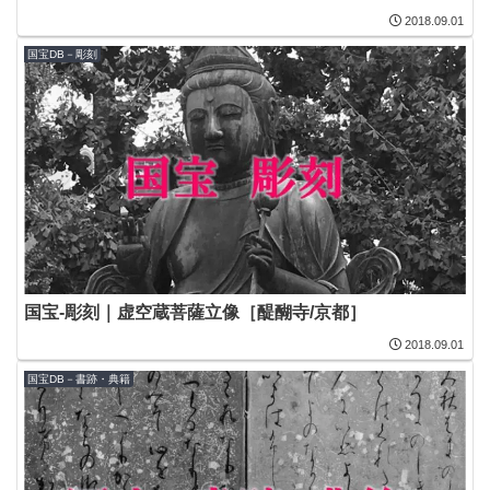
2018.09.01
国宝DB－彫刻
国宝-彫刻｜虚空蔵菩薩立像［醍醐寺/京都］
2018.09.01
国宝DB－書跡・典籍