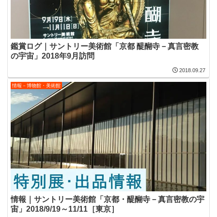
鑑賞ログ｜サントリー美術館「京都 醍醐寺－真言密教
の宇宙」2018年9月訪問
2018.09.27
情報－博物館・美術館
情報｜サントリー美術館「京都・醍醐寺－真言密教の宇
宙」2018/9/19～11/11［東京］