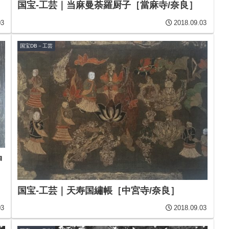
国宝-工芸｜当麻曼荼羅厨子［當麻寺/奈良］
03
2018.09.03
国宝DB－工芸
神
国宝-工芸｜天寿国繡帳［中宮寺/奈良］
03
2018.09.03