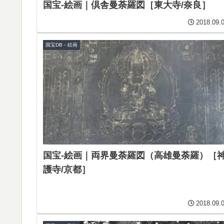
国宝-絵画｜倶舎曼荼羅図［東大寺/奈良］
2018.09.
国宝DB－絵画
国宝-絵画｜両界曼荼羅図（高雄曼荼羅）［
護寺/京都］
2018.09.