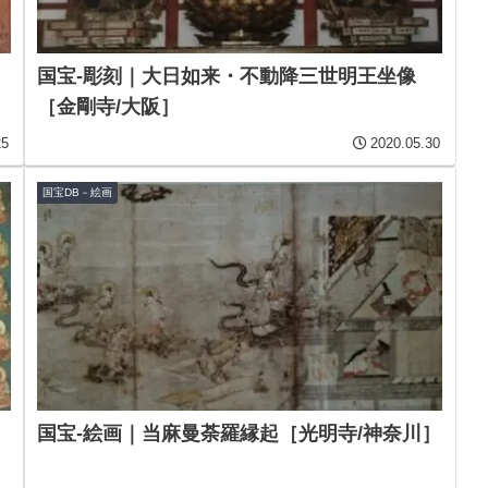
国宝-彫刻｜大日如来・不動降三世明王坐像
［金剛寺/大阪］
25
2020.05.30
国宝DB－絵画
）
国宝-絵画｜当麻曼荼羅縁起［光明寺/神奈川］