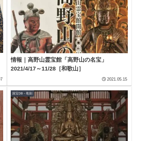
情報｜高野山霊宝館「高野山の名宝」
2021/4/17～11/28［和歌山］
07
2021.05.15
国宝DB－彫刻