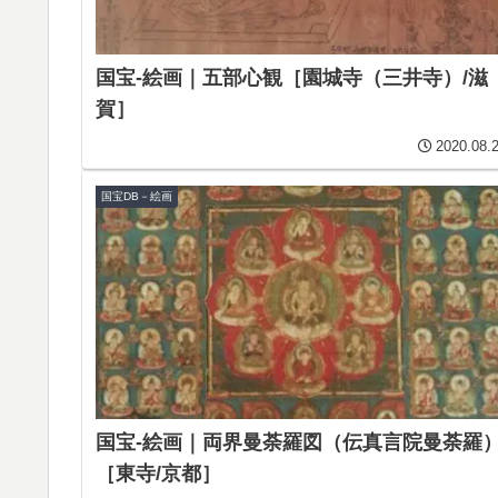
国宝-絵画｜五部心観［園城寺（三井寺）/滋
賀］
2020.08.
国宝DB－絵画
国宝-絵画｜両界曼荼羅図（伝真言院曼荼羅
［東寺/京都］