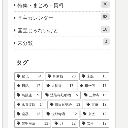
30
特集・まとめ・資料
93
国宝カレンダー
18
国宝じゃないけど
4
未分類
タグ
秘仏
34
肖像画
20
宋版
18
日記
17
大徳寺
17
相州伝
17
鳥獣座
15
法隆寺献納物
15
三井寺
15
永青文庫
14
前田育徳会
13
古筆
13
楽器
13
世尊寺流
12
来派
12
光明皇后
12
刀
12
雪舟
12