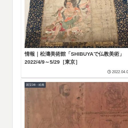
情報｜松濤美術館「SHIBUYAで仏教美術」
2022/4/9～5/29［東京］
2022.04.
国宝DB－絵画