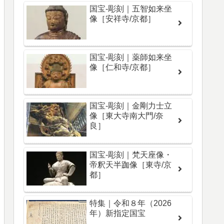
国宝-彫刻｜五智如来坐
像［安祥寺/京都］
国宝-彫刻｜薬師如来坐
像［仁和寺/京都］
国宝-彫刻｜金剛力士立
像［東大寺南大門/奈
良］
国宝-彫刻｜梵天座像・
帝釈天半跏像［東寺/京
都］
特集｜令和８年（2026
年）新指定国宝