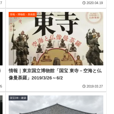
27
2020.04.19
情報－博物館・美術館
海
情報｜東京国立博物館「国宝 東寺－空海と仏
像曼荼羅」2019/3/26～6/2
05
2019.03.27
国宝DB－建築