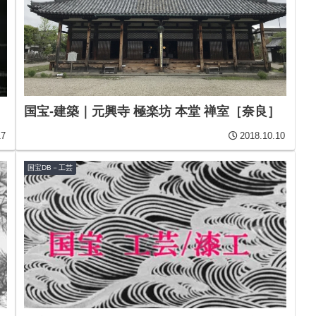
国宝-建築｜元興寺 極楽坊 本堂 禅室［奈良］
17
2018.10.10
国宝DB－工芸