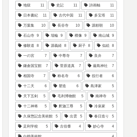
地獄
11
史記
11
詩画軸
11
日本書紀
11
古代中国
11
多宝塔
11
万葉集
10
長谷寺
10
源頼朝
10
石山寺
9
埴輪
9
檀像
9
南山城
9
修験道
8
源義経
8
厨子
8
似絵
8
一の宮
7
中尊寺
7
良弁
7
鎌倉国宝館
7
菅原道真
7
厳島神社
7
相国寺
7
称名寺
6
役行者
6
十二天
6
塑造
6
島津家
5
天下五剣
5
毛利博物館
5
南禅寺
5
十二神将
5
釈迦三尊
5
冷泉家
5
久保惣記念美術館
5
出雲
5
春日造り
5
足利学校
5
古伯耆
4
妙心寺
4
白鶴美術館
4