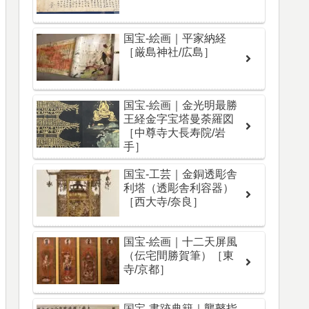
国宝-絵画｜平家納経
［厳島神社/広島］
国宝-絵画｜金光明最勝
王経金字宝塔曼荼羅図
［中尊寺大長寿院/岩
手］
国宝-工芸｜金銅透彫舎
利塔（透彫舎利容器）
［西大寺/奈良］
国宝-絵画｜十二天屏風
（伝宅間勝賀筆）［東
寺/京都］
国宝-書跡典籍｜聾瞽指