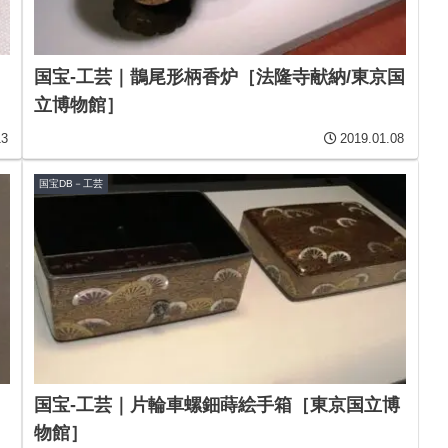
国宝-工芸｜鵲尾形柄香炉［法隆寺献納/東京国
立博物館］
13
2019.01.08
国宝DB－工芸
国宝-工芸｜片輪車螺鈿蒔絵手箱［東京国立博
物館］