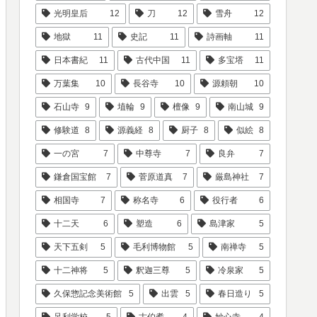
光明皇后
12
刀
12
雪舟
12
地獄
11
史記
11
詩画軸
11
日本書紀
11
古代中国
11
多宝塔
11
万葉集
10
長谷寺
10
源頼朝
10
石山寺
9
埴輪
9
檀像
9
南山城
9
修験道
8
源義経
8
厨子
8
似絵
8
一の宮
7
中尊寺
7
良弁
7
鎌倉国宝館
7
菅原道真
7
厳島神社
7
相国寺
7
称名寺
6
役行者
6
十二天
6
塑造
6
島津家
5
天下五剣
5
毛利博物館
5
南禅寺
5
十二神将
5
釈迦三尊
5
冷泉家
5
久保惣記念美術館
5
出雲
5
春日造り
5
足利学校
5
古伯耆
4
妙心寺
4