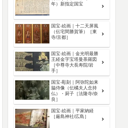
年）新指定国宝
国宝-絵画｜十二天屏風
（伝宅間勝賀筆）［東
寺/京都］
国宝-絵画｜金光明最勝
王経金字宝塔曼荼羅図
［中尊寺大長寿院/岩
手］
国宝-彫刻｜阿弥陀如来
脇侍像（伝橘夫人念持
仏）・厨子［法隆寺/奈
良］
国宝-絵画｜平家納経
［厳島神社/広島］