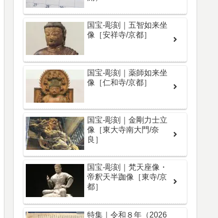
国宝-彫刻｜五智如来坐
像［安祥寺/京都］
国宝-彫刻｜薬師如来坐
像［仁和寺/京都］
国宝-彫刻｜金剛力士立
像［東大寺南大門/奈
良］
国宝-彫刻｜梵天座像・
帝釈天半跏像［東寺/京
都］
特集｜令和８年（2026