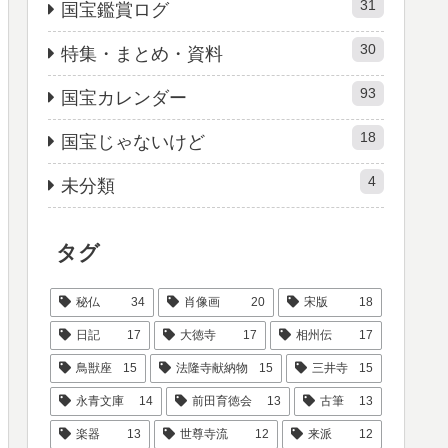
31
国宝鑑賞ログ
30
特集・まとめ・資料
93
国宝カレンダー
18
国宝じゃないけど
4
未分類
タグ
秘仏
34
肖像画
20
宋版
18
日記
17
大徳寺
17
相州伝
17
鳥獣座
15
法隆寺献納物
15
三井寺
15
永青文庫
14
前田育徳会
13
古筆
13
楽器
13
世尊寺流
12
来派
12