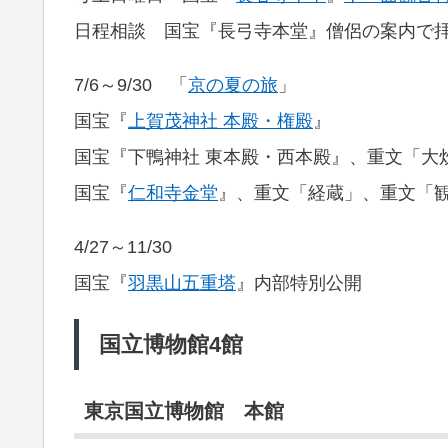
日程相談 国宝『長弓寺本堂』僧侶の案内で
7/6～9/30 「
京の夏の旅
」
国宝『
上賀茂神社 本殿・権殿
』
国宝『下鴨神社 東本殿・西本殿』、重文「大
国宝『
仁和寺金堂
』、重文「経蔵」、重文「
4/27～11/30
国宝『
羽黒山五重塔
』内部特別公開
国立博物館4館
東京国立博物館 本館