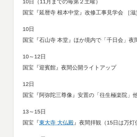
10日（11月までの毎第２土曜）
国宝『延暦寺 根本中堂』改修工事見学会 ［滋
10日
国宝『石山寺 本堂』ほか境内で「千日会」夜間
10～12日
国宝『迎賓館』夜間公開ライトアップ
12日
国宝『阿弥陀三尊像』安置の「往生極楽院」他で万
13～15日
国宝『
東大寺 大仏殿
』夜間拝観（15日は万灯