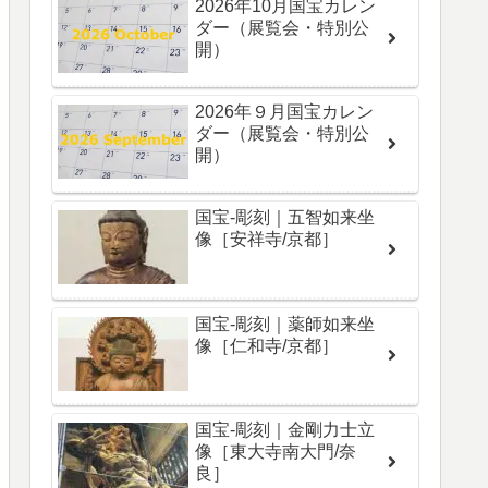
2026年10月国宝カレン
ダー（展覧会・特別公
開）
2026年９月国宝カレン
ダー（展覧会・特別公
開）
国宝-彫刻｜五智如来坐
像［安祥寺/京都］
国宝-彫刻｜薬師如来坐
像［仁和寺/京都］
国宝-彫刻｜金剛力士立
像［東大寺南大門/奈
良］