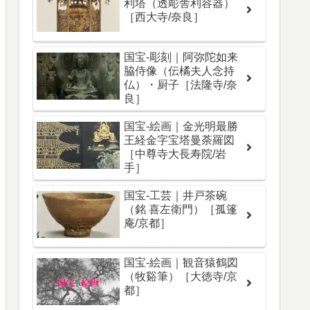
利塔（透彫舎利容器）
［西大寺/奈良］
国宝-彫刻｜阿弥陀如来
脇侍像（伝橘夫人念持
仏）・厨子［法隆寺/奈
良］
国宝-絵画｜金光明最勝
王経金字宝塔曼荼羅図
［中尊寺大長寿院/岩
手］
国宝-工芸｜井戸茶碗
（銘 喜左衛門）［孤篷
庵/京都］
国宝-絵画｜観音猿鶴図
（牧谿筆）［大徳寺/京
都］