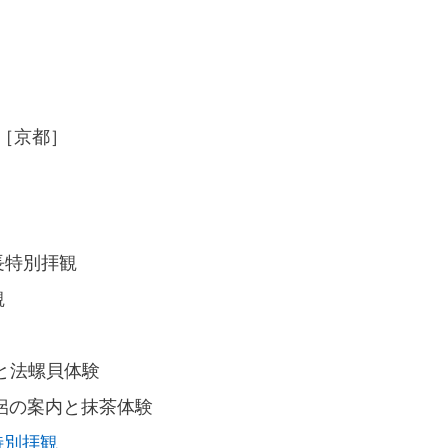
［京都］
長特別拝観
観
行と法螺貝体験
侶の案内と抹茶体験
特別拝観