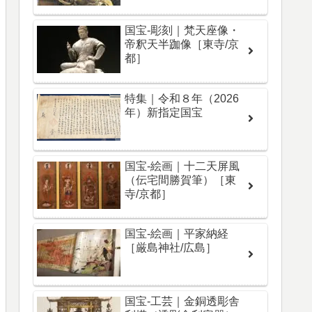
国宝-彫刻｜梵天座像・
帝釈天半跏像［東寺/京
都］
特集｜令和８年（2026
年）新指定国宝
国宝-絵画｜十二天屏風
（伝宅間勝賀筆）［東
寺/京都］
国宝-絵画｜平家納経
［厳島神社/広島］
国宝-工芸｜金銅透彫舎