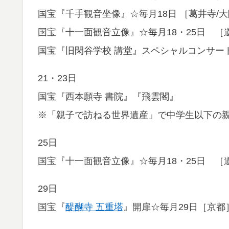
国宝『千手観音坐像』☆毎月18日 ［葛井寺/
国宝『十一面観音立像』☆毎月18・25日 ［
国宝『旧閑谷学校 講堂』スペシャルコンサート 
21・23日
国宝『西本願寺 書院』『飛雲閣』
※「親子で訪ねる世界遺産」で中学生以下の
25日
国宝『十一面観音立像』☆毎月18・25日 ［
29日
国宝『
醍醐寺 五重塔
』開扉☆毎月29日［京都