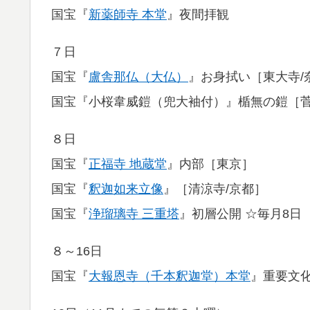
国宝『
新薬師寺 本堂
』夜間拝観
７日
国宝『
盧舎那仏（大仏）
』お身拭い［東大寺/
国宝『小桜韋威鎧（兜大袖付）』楯無の鎧［菅
８日
国宝『
正福寺 地蔵堂
』内部［東京］
国宝『
釈迦如来立像
』［清涼寺/京都］
国宝『
浄瑠璃寺 三重塔
』初層公開 ☆毎月8
８～16日
国宝『
大報恩寺（千本釈迦堂）本堂
』重要文