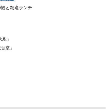
拝観と精進ランチ
炊殿」
観音堂」