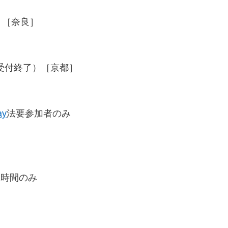
0）［奈良］
00受付終了）［京都］
ay
法要参加者のみ
1時間のみ