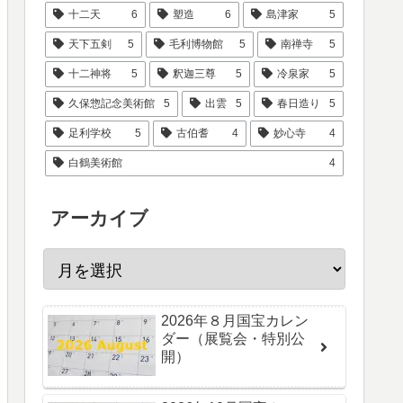
十二天
6
塑造
6
島津家
5
天下五剣
5
毛利博物館
5
南禅寺
5
十二神将
5
釈迦三尊
5
冷泉家
5
久保惣記念美術館
5
出雲
5
春日造り
5
足利学校
5
古伯耆
4
妙心寺
4
白鶴美術館
4
アーカイブ
2026年８月国宝カレン
ダー（展覧会・特別公
開）