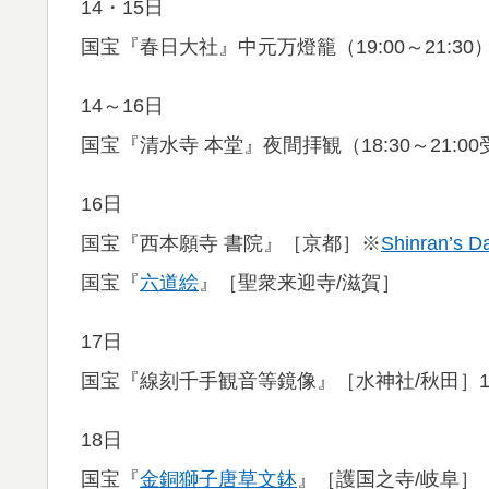
14・15日
国宝『春日大社』中元万燈籠（19:00～21:3
14～16日
国宝『清水寺 本堂』夜間拝観（18:30～21:
16日
国宝『西本願寺 書院』［京都］※
Shinran’s D
国宝『
六道絵
』［聖衆来迎寺/滋賀］
17日
国宝『線刻千手観音等鏡像』［水神社/秋田］
18日
国宝『
金銅獅子唐草文鉢
』［護国之寺/岐阜］