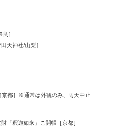
奈良］
田天神社/山梨］
日［京都］※通常は外観のみ、雨天中止
化財「釈迦如来」ご開帳［京都］