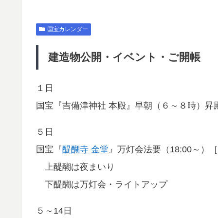
国宝カレンダー
建造物公開・イベント・ご開帳
１日
国宝『吉備津神社 本殿』早朝（６～８時）昇
５日
国宝『
醍醐寺 金堂
』万灯会法要（18:00～）
上醍醐は夜まいり
下醍醐は万灯会・ライトアップ
５～14日