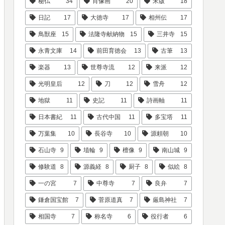
秘仏
34
肖像画
20
宋版
18
日記
17
大徳寺
17
相州伝
17
鳥獣座
15
法隆寺献納物
15
三井寺
15
永青文庫
14
前田育徳会
13
古筆
13
楽器
13
世尊寺流
12
来派
12
光明皇后
12
刀
12
雪舟
12
地獄
11
史記
11
詩画軸
11
日本書紀
11
古代中国
11
多宝塔
11
万葉集
10
長谷寺
10
源頼朝
10
石山寺
9
埴輪
9
檀像
9
南山城
9
修験道
8
源義経
8
厨子
8
似絵
8
一の宮
7
中尊寺
7
良弁
7
鎌倉国宝館
7
菅原道真
7
厳島神社
7
相国寺
7
称名寺
6
役行者
6