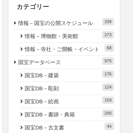
カテゴリー
339
情報－国宝の公開スケジュール
273
情報－博物館・美術館
68
情報－寺社・ご開帳・イベント
975
国宝データベース
176
国宝DB－建築
124
国宝DB－彫刻
159
国宝DB－絵画
200
国宝DB－書跡・典籍
44
国宝DB－古文書