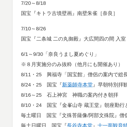
7/20～8/18
国宝『キトラ古墳壁画』南壁朱雀［奈良］
7/10～8/26
国宝『二条城 二の丸御殿』大広間四の間 入室
6/1～9/30「奈良うまし夏めぐり」
※８月実施分のみ抜粋（他月にも開催あり）
8/11・25 興福寺「国宝館」僧侶の案内で総
8/24・25 国宝『
新薬師寺本堂
』早朝特別拝
8/16～25 石上神宮 神職の案内付き朝拝
8/10・24 国宝『金峯山寺 蔵王堂』朝座勤
毎土曜日 国宝『文殊菩薩像/阿部文殊院』僧
毎土日曜日 国宝『
長谷寺本堂
』
十一面観音